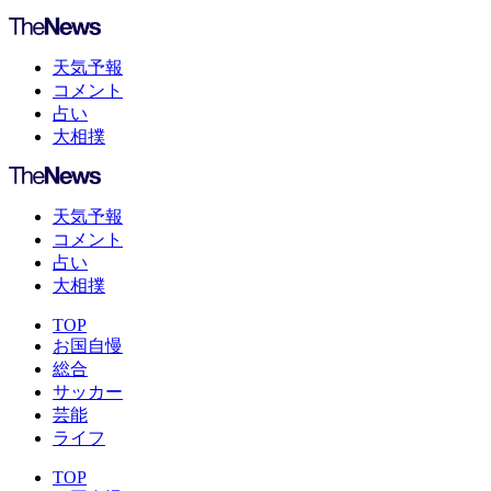
天気予報
コメント
占い
大相撲
天気予報
コメント
占い
大相撲
TOP
お国自慢
総合
サッカー
芸能
ライフ
TOP