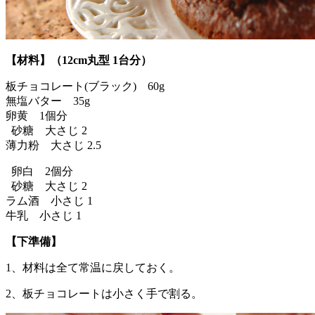
【材料】（12cm丸型 1台分）
板チョコレート(ブラック) 60g
無塩バター 35g
卵黄 1個分
砂糖 大さじ 2
薄力粉 大さじ 2.5
卵白 2個分
砂糖 大さじ 2
ラム酒 小さじ 1
牛乳 小さじ 1
【下準備】
1、材料は全て常温に戻しておく。
2、板チョコレートは小さく手で割る。