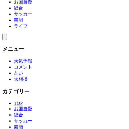
お国自慢
総合
サッカー
芸能
ライフ
メニュー
天気予報
コメント
占い
大相撲
カテゴリー
TOP
お国自慢
総合
サッカー
芸能