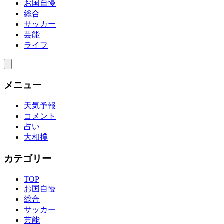
お国自慢
総合
サッカー
芸能
ライフ
メニュー
天気予報
コメント
占い
大相撲
カテゴリー
TOP
お国自慢
総合
サッカー
芸能