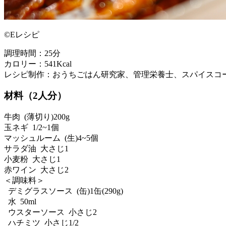
©Eレシピ
調理時間：25分
カロリー：541Kcal
レシピ制作：おうちごはん研究家、管理栄養士、スパイスコー
材料（2人分）
牛肉 (薄切り)200g
玉ネギ 1/2~1個
マッシュルーム (生)4~5個
サラダ油 大さじ1
小麦粉 大さじ1
赤ワイン 大さじ2
＜調味料＞
デミグラスソース (缶)1缶(290g)
水 50ml
ウスターソース 小さじ2
ハチミツ 小さじ1/2