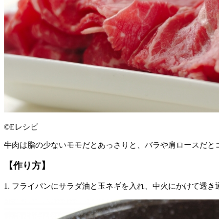
©Eレシピ
牛肉は脂の少ないモモだとあっさりと、バラや肩ロースだと
【作り方】
1. フライパンにサラダ油と玉ネギを入れ、中火にかけて透