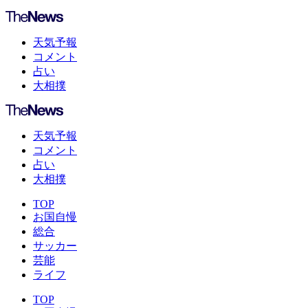
天気予報
コメント
占い
大相撲
天気予報
コメント
占い
大相撲
TOP
お国自慢
総合
サッカー
芸能
ライフ
TOP