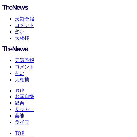
天気予報
コメント
占い
大相撲
天気予報
コメント
占い
大相撲
TOP
お国自慢
総合
サッカー
芸能
ライフ
TOP