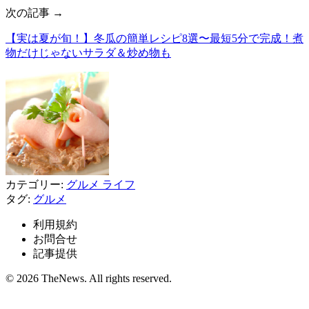
次の記事 →
【実は夏が旬！】冬瓜の簡単レシピ8選〜最短5分で完成！煮
物だけじゃないサラダ＆炒め物も
カテゴリー:
グルメ
ライフ
タグ:
グルメ
利用規約
お問合せ
記事提供
© 2026 TheNews. All rights reserved.