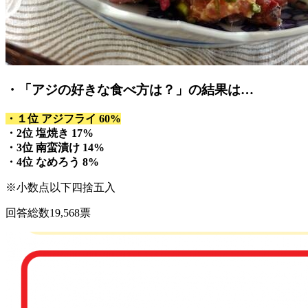
・「アジの好きな食べ方は？」の結果は…
・１位 アジフライ 60%
・2位 塩焼き 17%
・3位 南蛮漬け 14%
・4位 なめろう 8%
※小数点以下四捨五入
回答総数19,568票