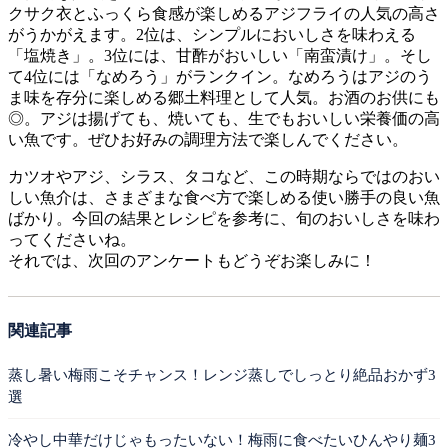
クサク衣とふっくら食感が楽しめるアジフライの人気の高さ
がうかがえます。2位は、シンプルにおいしさを味わえる
「塩焼き」。3位には、甘酢がおいしい「南蛮漬け」。そし
て4位には「なめろう」がランクイン。なめろうはアジのう
ま味を存分に楽しめる郷土料理として人気。お酒のお供にも
◎。アジは揚げても、焼いても、生でもおいしい栄養価の高
い魚です。ぜひお好みの調理方法で楽しんでください。
カツオやアジ、シラス、タコなど、この時期ならではのおい
しい魚介は、さまざまな食べ方で楽しめる使い勝手の良い魚
ばかり。今回の結果とレシピを参考に、旬のおいしさを味わ
ってくださいね。
それでは、次回のアンケートもどうぞお楽しみに！
関連記事
蒸し暑い梅雨こそチャンス！レンジ蒸しでしっとり絶品おかず3
選
冷やし中華だけじゃもったいない！梅雨に食べたいひんやり麺3