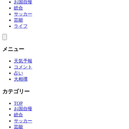
お国自慢
総合
サッカー
芸能
ライフ
メニュー
天気予報
コメント
占い
大相撲
カテゴリー
TOP
お国自慢
総合
サッカー
芸能