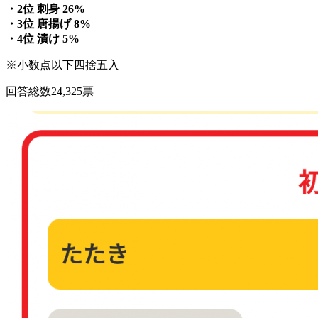
・2位 刺身 26%
・3位 唐揚げ 8%
・4位 漬け 5%
※小数点以下四捨五入
回答総数24,325票