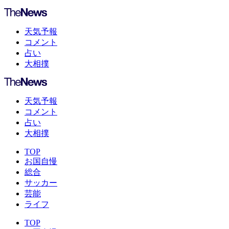
天気予報
コメント
占い
大相撲
天気予報
コメント
占い
大相撲
TOP
お国自慢
総合
サッカー
芸能
ライフ
TOP