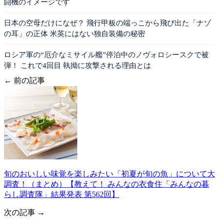
闘機のイメージです
日本の空母だけになぜ？ 飛行甲板の端っこから飛び出た「ナゾ
の耳」の正体 米英にはない独自装備の秘密
ロシア軍の“厄介なミサイル艦”停泊中のノヴォロシースクで被
弾！ これで4回目 執拗に攻撃される理由とは
← 前の記事
旬のおいしい味覚を楽しみたい「初夏が旬の魚」について大
調査！（まとめ）【教えて！ みんなの衣食住「みんなの暮
らし調査隊」結果発表 第562回】
次の記事 →