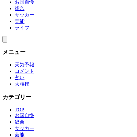
お国自慢
総合
サッカー
芸能
ライフ
メニュー
天気予報
コメント
占い
大相撲
カテゴリー
TOP
お国自慢
総合
サッカー
芸能