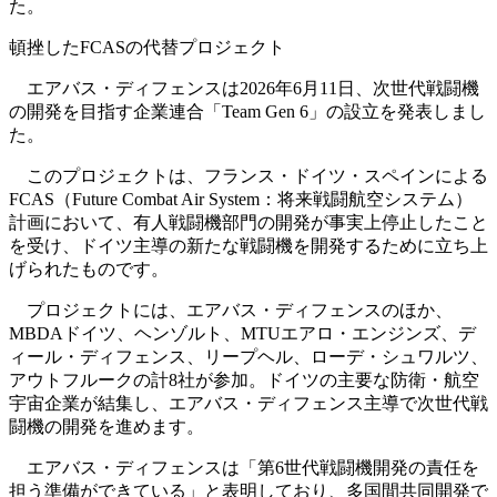
た。
頓挫したFCASの代替プロジェクト
エアバス・ディフェンスは2026年6月11日、次世代戦闘機
の開発を目指す企業連合「Team Gen 6」の設立を発表しまし
た。
このプロジェクトは、フランス・ドイツ・スペインによる
FCAS（Future Combat Air System：将来戦闘航空システム）
計画において、有人戦闘機部門の開発が事実上停止したこと
を受け、ドイツ主導の新たな戦闘機を開発するために立ち上
げられたものです。
プロジェクトには、エアバス・ディフェンスのほか、
MBDAドイツ、ヘンゾルト、MTUエアロ・エンジンズ、デ
ィール・ディフェンス、リープヘル、ローデ・シュワルツ、
アウトフルークの計8社が参加。ドイツの主要な防衛・航空
宇宙企業が結集し、エアバス・ディフェンス主導で次世代戦
闘機の開発を進めます。
エアバス・ディフェンスは「第6世代戦闘機開発の責任を
担う準備ができている」と表明しており、多国間共同開発で