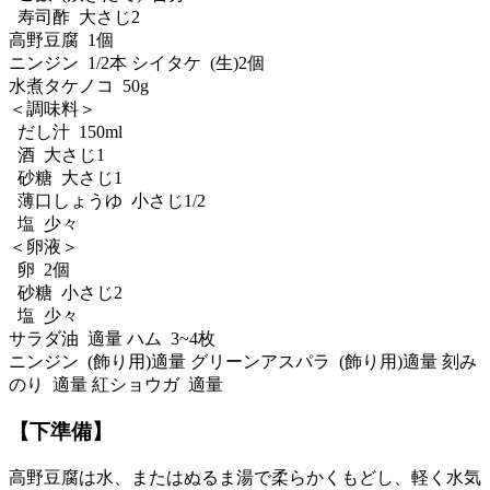
寿司酢 大さじ2
高野豆腐 1個
ニンジン 1/2本 シイタケ (生)2個
水煮タケノコ 50g
＜調味料＞
だし汁 150ml
酒 大さじ1
砂糖 大さじ1
薄口しょうゆ 小さじ1/2
塩 少々
＜卵液＞
卵 2個
砂糖 小さじ2
塩 少々
サラダ油 適量 ハム 3~4枚
ニンジン (飾り用)適量 グリーンアスパラ (飾り用)適量 刻み
のり 適量 紅ショウガ 適量
【下準備】
高野豆腐は水、またはぬるま湯で柔らかくもどし、軽く水気