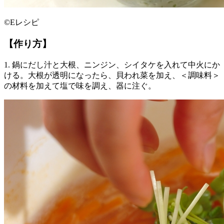
©Eレシピ
【作り方】
1. 鍋にだし汁と大根、ニンジン、シイタケを入れて中火にか
ける。大根が透明になったら、貝われ菜を加え、＜調味料＞
の材料を加えて塩で味を調え、器に注ぐ。