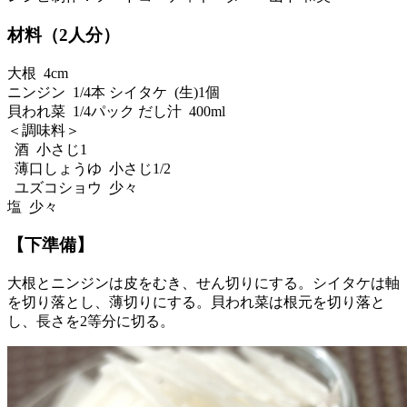
材料（2人分）
大根 4cm
ニンジン 1/4本 シイタケ (生)1個
貝われ菜 1/4パック だし汁 400ml
＜調味料＞
酒 小さじ1
薄口しょうゆ 小さじ1/2
ユズコショウ 少々
塩 少々
【下準備】
大根とニンジンは皮をむき、せん切りにする。シイタケは軸
を切り落とし、薄切りにする。貝われ菜は根元を切り落と
し、長さを2等分に切る。