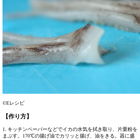
©Eレシピ
【作り方】
1. キッチンペーパーなどでイカの水気を拭き取り、片栗粉を
まぶす。170℃の揚げ油でカリッと揚げ、油をきる。器に盛