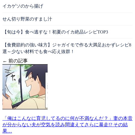
イカゲソのから揚げ
せん切り野菜のすまし汁
【旬は今】食べ逃すな！初夏のイカ絶品レシピTOP3
【食費節約の強い味方】ジャガイモで作る大満足おかずレシピ8
選～少ない材料でも食べ応え抜群！
← 前の記事
「俺はこんなに育児してるのに何が不満なんだ？」妻の本音
が分からない夫が空気を読み間違えてさらに暴走!? その結
果…