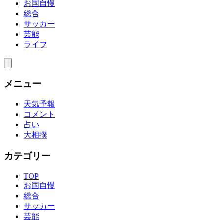
お国自慢
総合
サッカー
芸能
ライフ
メニュー
天気予報
コメント
占い
大相撲
カテゴリー
TOP
お国自慢
総合
サッカー
芸能