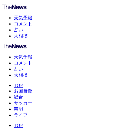
天気予報
コメント
占い
大相撲
天気予報
コメント
占い
大相撲
TOP
お国自慢
総合
サッカー
芸能
ライフ
TOP