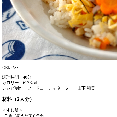
©Eレシピ
調理時間：40分
カロリー：617Kcal
レシピ制作：フードコーディネーター 山下 和美
材料（2人分）
＜すし飯＞
ご飯 (炊きたて)1合分