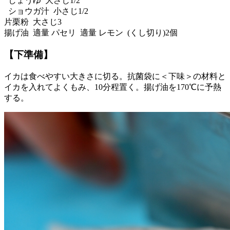
しょうゆ 大さじ1/2
ショウガ汁 小さじ1/2
片栗粉 大さじ3
揚げ油 適量 パセリ 適量 レモン (くし切り)2個
【下準備】
イカは食べやすい大きさに切る。抗菌袋に＜下味＞の材料と
イカを入れてよくもみ、10分程置く。揚げ油を170℃に予熱
する。