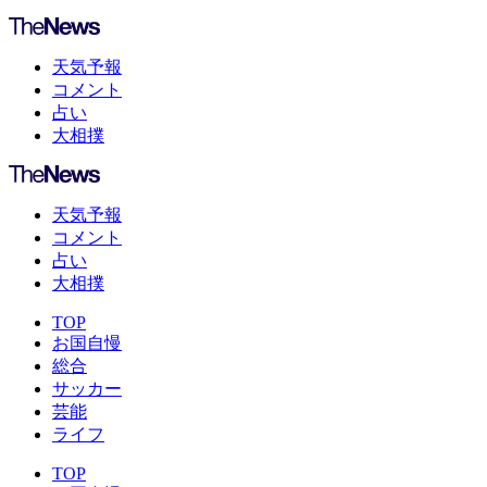
天気予報
コメント
占い
大相撲
天気予報
コメント
占い
大相撲
TOP
お国自慢
総合
サッカー
芸能
ライフ
TOP