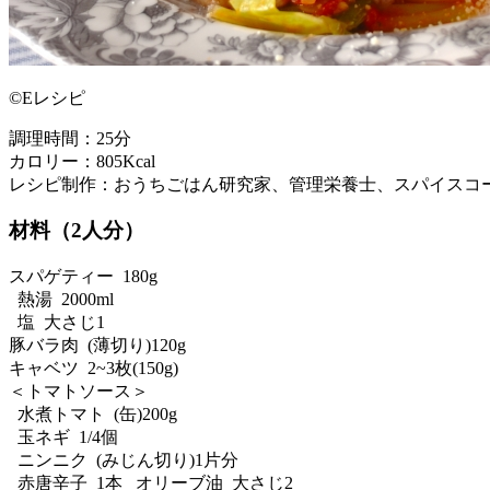
©Eレシピ
調理時間：25分
カロリー：805Kcal
レシピ制作：おうちごはん研究家、管理栄養士、スパイスコー
材料（2人分）
スパゲティー 180g
熱湯 2000ml
塩 大さじ1
豚バラ肉 (薄切り)120g
キャベツ 2~3枚(150g)
＜トマトソース＞
水煮トマト (缶)200g
玉ネギ 1/4個
ニンニク (みじん切り)1片分
赤唐辛子 1本 オリーブ油 大さじ2