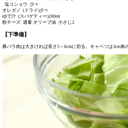
塩コショウ 少々
オレガノ (ドライ)少々
ゆで汁 (スパゲティー)200ml
粉チーズ 適量 オリーブ油 小さじ2
【下準備】
豚バラ肉は大きければ長さ5～6cmに切る。キャベツは3c