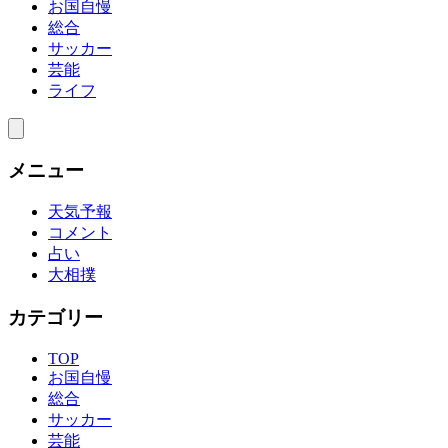
お国自慢
総合
サッカー
芸能
ライフ
メニュー
天気予報
コメント
占い
大相撲
カテゴリー
TOP
お国自慢
総合
サッカー
芸能