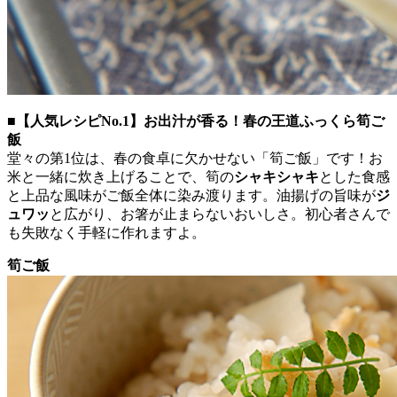
■【人気レシピNo.1】お出汁が香る！春の王道ふっくら筍ご
飯
堂々の第1位は、春の食卓に欠かせない「筍ご飯」です！お
米と一緒に炊き上げることで、筍の
シャキシャキ
とした食感
と上品な風味がご飯全体に染み渡ります。油揚げの旨味が
ジ
ュワッ
と広がり、お箸が止まらないおいしさ。初心者さんで
も失敗なく手軽に作れますよ。
筍ご飯