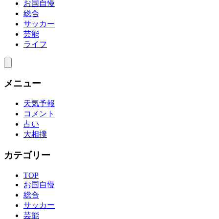
お国自慢
総合
サッカー
芸能
ライフ
メニュー
天気予報
コメント
占い
大相撲
カテゴリー
TOP
お国自慢
総合
サッカー
芸能