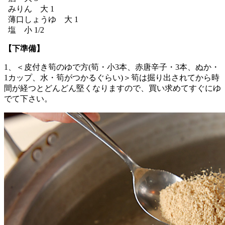
みりん 大 1
薄口しょうゆ 大 1
塩 小 1/2
【下準備】
1、＜皮付き筍のゆで方(筍・小3本、赤唐辛子・3本、ぬか・
1カップ、水・筍がつかるぐらい)＞筍は掘り出されてから時
間が経つとどんどん堅くなりますので、買い求めてすぐにゆ
でて下さい。