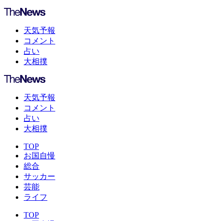
天気予報
コメント
占い
大相撲
天気予報
コメント
占い
大相撲
TOP
お国自慢
総合
サッカー
芸能
ライフ
TOP