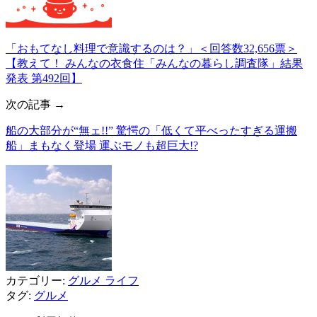
「おもてなし料理で意識するのは？」＜回答数32,656票＞
【教えて！ みんなの衣食住「みんなの暮らし調査隊」結果
発表 第492回】
次の記事 →
船の大部分が“無ェ!!” 驚愕の「低くて平べったすぎる運搬
船」まもなく登場 運ぶモノも超巨大!?
カテゴリー:
グルメ
ライフ
タグ:
グルメ