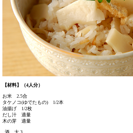
【材料】（4人分）
お米 2.5合
タケノコ(ゆでたもの) 1/2本
油揚げ 1/2枚
だし汁 適量
木の芽 適量
酒 大 3