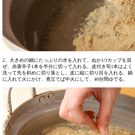
2、大きめの鍋にたっぷりの水を入れて、ぬか1/3カップを混
ぜ、赤唐辛子1本を半分に切って入れる。皮付き筍1本はよく
洗って先を斜めに切り落とし、皮に縦に切り目を入れる。鍋
に入れて火にかけ、煮立てば中火にして、40分間ゆでる。