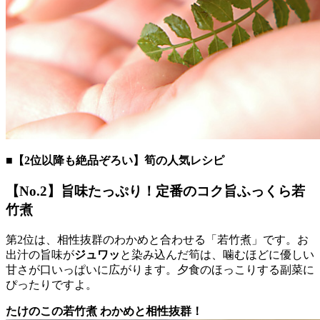
■【2位以降も絶品ぞろい】筍の人気レシピ
【No.2】旨味たっぷり！定番のコク旨ふっくら若
竹煮
第2位は、相性抜群のわかめと合わせる「若竹煮」です。お
出汁の旨味が
ジュワッ
と染み込んだ筍は、噛むほどに優しい
甘さが口いっぱいに広がります。夕食のほっこりする副菜に
ぴったりですよ。
たけのこの若竹煮 わかめと相性抜群！