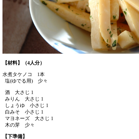
【材料】（4人分）
水煮タケノコ 1本
塩(ゆでる用) 少々
酒 大さじ 1
みりん 大さじ 1
しょうゆ 小さじ 1
白みそ 小さじ 1
マヨネーズ 大さじ 1
木の芽 少々
【下準備】