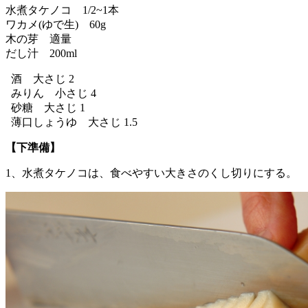
水煮タケノコ 1/2~1本
ワカメ(ゆで生) 60g
木の芽 適量
だし汁 200ml
酒 大さじ 2
みりん 小さじ 4
砂糖 大さじ 1
薄口しょうゆ 大さじ 1.5
【下準備】
1、水煮タケノコは、食べやすい大きさのくし切りにする。