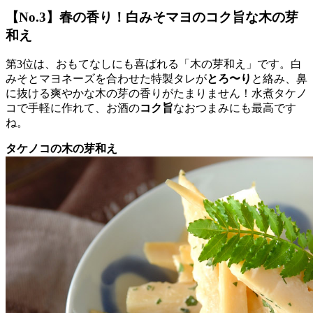
【No.3】春の香り！白みそマヨのコク旨な木の芽
和え
第3位は、おもてなしにも喜ばれる「木の芽和え」です。白
みそとマヨネーズを合わせた特製タレが
とろ〜り
と絡み、鼻
に抜ける爽やかな木の芽の香りがたまりません！水煮タケノ
コで手軽に作れて、お酒の
コク旨
なおつまみにも最高です
ね。
タケノコの木の芽和え