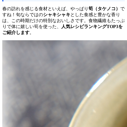
春の訪れを感じる食材といえば、やっぱり
筍（タケノコ）
で
すね！旬ならではの
シャキシャキ
とした食感と豊かな香り
は、この時期だけの特別なおいしさです。食物繊維もたっぷ
りで体に嬉しい筍を使った、
人気レシピランキングTOP3を
ご紹介します
。