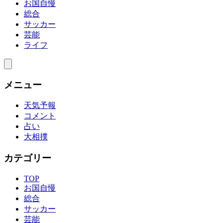
お国自慢
総合
サッカー
芸能
ライフ
メニュー
天気予報
コメント
占い
大相撲
カテゴリー
TOP
お国自慢
総合
サッカー
芸能