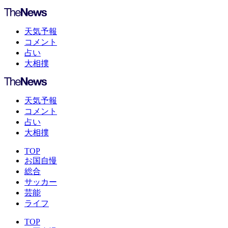
天気予報
コメント
占い
大相撲
天気予報
コメント
占い
大相撲
TOP
お国自慢
総合
サッカー
芸能
ライフ
TOP