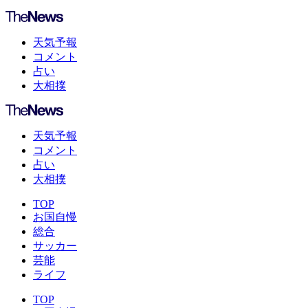
天気予報
コメント
占い
大相撲
天気予報
コメント
占い
大相撲
TOP
お国自慢
総合
サッカー
芸能
ライフ
TOP