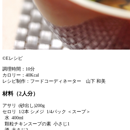
©Eレシピ
調理時間：10分
カロリー：40Kcal
レシピ制作：フードコーディネーター 山下 和美
材料（2人分）
アサリ (砂出し)200g
セロリ 1/2本 シメジ 1/4パック ＜スープ＞
水 400ml
顆粒チキンスープの素 小さじ1
酒 大さじ2