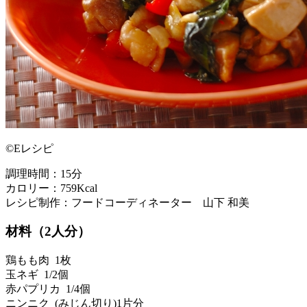
©Eレシピ
調理時間：15分
カロリー：759Kcal
レシピ制作：フードコーディネーター 山下 和美
材料（2人分）
鶏もも肉 1枚
玉ネギ 1/2個
赤パプリカ 1/4個
ニンニク (みじん切り)1片分