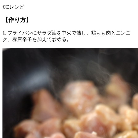
©Eレシピ
【作り方】
1. フライパンにサラダ油を中火で熱し、鶏もも肉とニンニ
ク、赤唐辛子を加えて炒める。