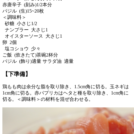
赤唐辛子 (刻み)1/2本分
バジル (生)15~20枚
＜調味料＞
砂糖 小さじ1/2
ナンプラー 大さじ1
オイスターソース 大さじ1
卵 2個
塩コショウ 少々
ご飯 (炊きたて)茶碗2杯分
バジル (飾り)適量 サラダ油 適量
【下準備】
鶏もも肉は余分な脂を取り除き、1.5cm角に切る。玉ネギは
1cm角に切る。赤パプリカはヘタと種を取り除き、1cm角に
切る。＜調味料＞の材料を混ぜ合わせる。