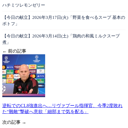
ハチミツレモンゼリー
【今日の献立】2026年3月17日(火)「野菜を食べるスープ 基本の
ポトフ」
【今日の献立】2026年3月14日(土)「鶏肉の和風ミルクスープ
煮」
← 前の記事
逆転でのCL8強進出へ…リヴァプール指揮官、今季2度敗れ
た“難敵”撃破へ意欲「細部まで気を配る」
次の記事 →