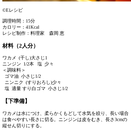
©Eレシピ
調理時間：15分
カロリー：41Kcal
レシピ制作：料理家 森岡 恵
材料（2人分）
ワカメ (干し)大さじ1
ニンジン 1/2本 塩 少々
＜調味料＞
ゴマ油 小さじ1/2
ニンニク (すりおろし)少々
塩 適量 すり白ゴマ 小さじ1/2
【下準備】
ワカメは水につけ、柔らかくもどして水気を絞り、長い場合
は食べやすい長さに切る。ニンジンは皮をむき、長さ3cmの
縦せん切りにする。