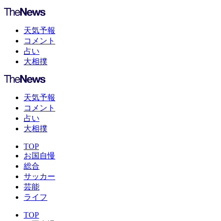
天気予報
コメント
占い
大相撲
天気予報
コメント
占い
大相撲
TOP
お国自慢
総合
サッカー
芸能
ライフ
TOP