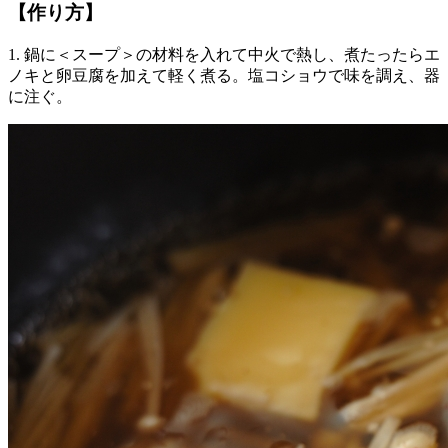
【作り方】
1. 鍋に＜スープ＞の材料を入れて中火で熱し、煮たったらエ
ノキと卵豆腐を加えて軽く煮る。塩コショウで味を調え、器
に注ぐ。