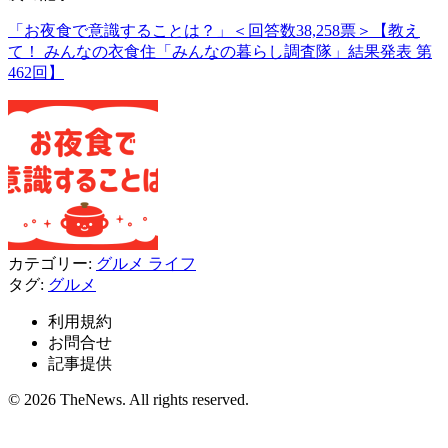
「お夜食で意識することは？」＜回答数38,258票＞【教え
て！ みんなの衣食住「みんなの暮らし調査隊」結果発表 第
462回】
カテゴリー:
グルメ
ライフ
タグ:
グルメ
利用規約
お問合せ
記事提供
© 2026 TheNews. All rights reserved.