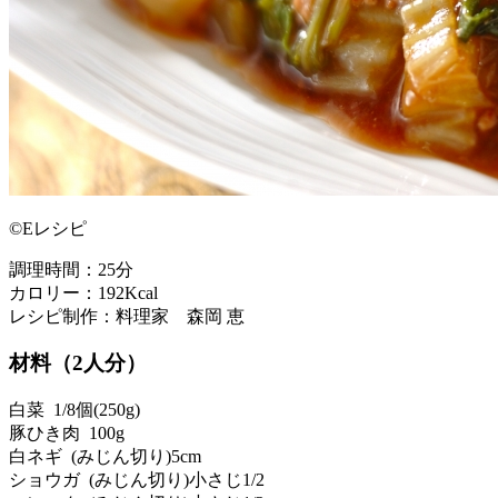
©Eレシピ
調理時間：25分
カロリー：192Kcal
レシピ制作：料理家 森岡 恵
材料（2人分）
白菜 1/8個(250g)
豚ひき肉 100g
白ネギ (みじん切り)5cm
ショウガ (みじん切り)小さじ1/2