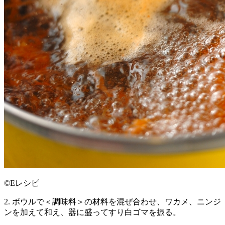
©Eレシピ
2. ボウルで＜調味料＞の材料を混ぜ合わせ、ワカメ、ニンジ
ンを加えて和え、器に盛ってすり白ゴマを振る。