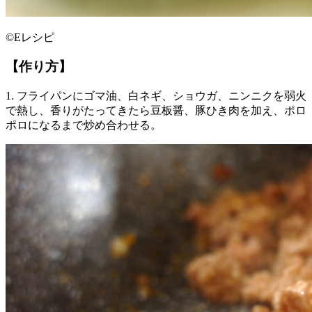
©Eレシピ
【作り方】
1. フライパンにゴマ油、白ネギ、ショウガ、ニンニクを弱火
で熱し、香りがたってきたら豆板醤、豚ひき肉を加え、ポロ
ポロになるまで炒め合わせる。