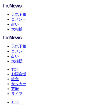
天気予報
コメント
占い
大相撲
天気予報
コメント
占い
大相撲
TOP
お国自慢
総合
サッカー
芸能
ライフ
TOP