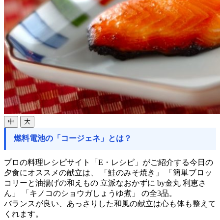
中
大
燃料電池の「コージェネ」とは？
プロの料理レシピサイト「E・レシピ」がご紹介する今日の
夕食にオススメの献立は、 「鮭のみそ焼き」 「簡単ブロッ
コリーと油揚げの和えもの 立派なおかずに by金丸 利恵さ
ん」 「キノコのショウガしょうゆ煮」 の全3品。
バランスが良い、あっさりした和風の献立は心も体も整えて
くれます。