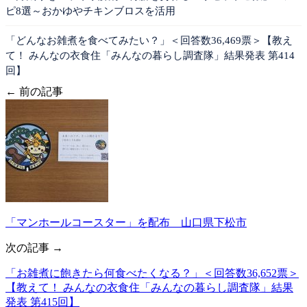
ピ8選～おかゆやチキンブロスを活用
「どんなお雑煮を食べてみたい？」＜回答数36,469票＞【教え
て！ みんなの衣食住「みんなの暮らし調査隊」結果発表 第414
回】
← 前の記事
「マンホールコースター」を配布 山口県下松市
次の記事 →
「お雑煮に飽きたら何食べたくなる？」＜回答数36,652票＞
【教えて！ みんなの衣食住「みんなの暮らし調査隊」結果
発表 第415回】