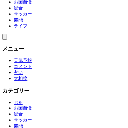
お国自慢
総合
サッカー
芸能
ライフ
メニュー
天気予報
コメント
占い
大相撲
カテゴリー
TOP
お国自慢
総合
サッカー
芸能