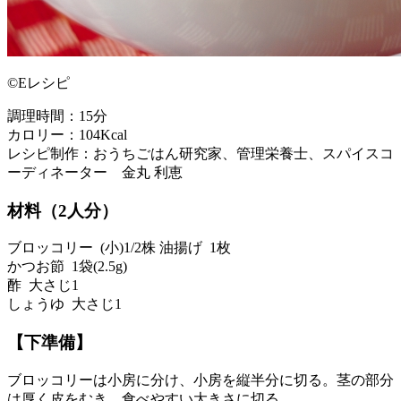
©Eレシピ
調理時間：15分
カロリー：104Kcal
レシピ制作：おうちごはん研究家、管理栄養士、スパイスコ
ーディネーター 金丸 利恵
材料（2人分）
ブロッコリー (小)1/2株 油揚げ 1枚
かつお節 1袋(2.5g)
酢 大さじ1
しょうゆ 大さじ1
【下準備】
ブロッコリーは小房に分け、小房を縦半分に切る。茎の部分
は厚く皮をむき、食べやすい大きさに切る。