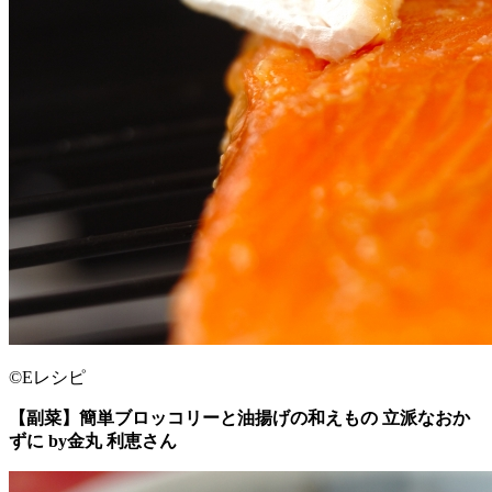
©Eレシピ
【副菜】簡単ブロッコリーと油揚げの和えもの 立派なおか
ずに by金丸 利恵さん