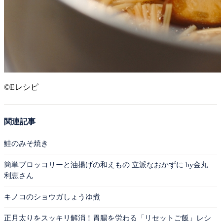
©Eレシピ
関連記事
鮭のみそ焼き
簡単ブロッコリーと油揚げの和えもの 立派なおかずに by金丸
利恵さん
キノコのショウガしょうゆ煮
正月太りをスッキリ解消！胃腸を労わる「リセットご飯」レシ