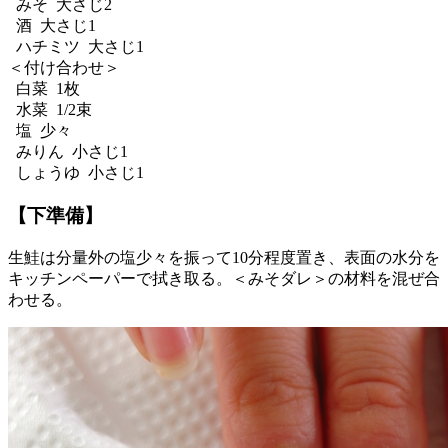
みそ 大さじ2
酒 大さじ1
ハチミツ 大さじ1
＜付け合わせ＞
白菜 1枚
水菜 1/2束
塩 少々
みりん 小さじ1
しょうゆ 小さじ1
【下準備】
生鮭は分量外の塩少々を振って10分程度置き、表面の水分を
キッチンペーパーで拭き取る。＜みそダレ＞の材料を混ぜ合
わせる。