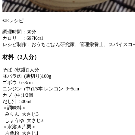
©Eレシピ
調理時間：30分
カロリー：697Kcal
レシピ制作：おうちごはん研究家、管理栄養士、スパイスコー
材料（2人分）
そば (乾麺)2人分
豚バラ肉 (薄切り)100g
ゴボウ 6~8cm
ニンジン (中)1/5本 レンコン 3~5cm
カブ (中)1/2個
だし汁 500ml
＜調味料＞
みりん 大さじ3
しょうゆ 大さじ3
＜水溶き片栗＞
片栗粉 大さじ1