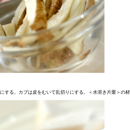
りにする。カブは皮をむいて乱切りにする。＜水溶き片栗＞の