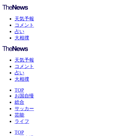
天気予報
コメント
占い
大相撲
天気予報
コメント
占い
大相撲
TOP
お国自慢
総合
サッカー
芸能
ライフ
TOP