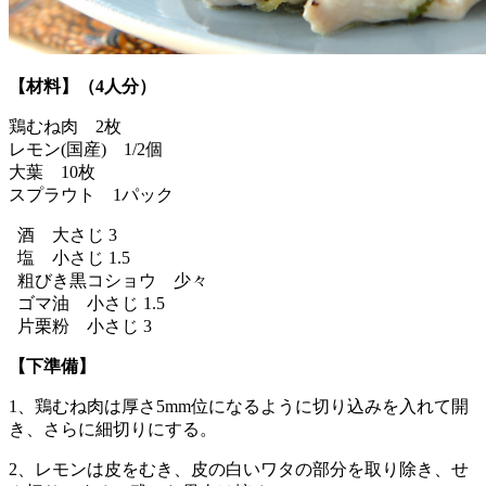
【材料】（4人分）
鶏むね肉 2枚
レモン(国産) 1/2個
大葉 10枚
スプラウト 1パック
酒 大さじ 3
塩 小さじ 1.5
粗びき黒コショウ 少々
ゴマ油 小さじ 1.5
片栗粉 小さじ 3
【下準備】
1、鶏むね肉は厚さ5mm位になるように切り込みを入れて開
き、さらに細切りにする。
2、レモンは皮をむき、皮の白いワタの部分を取り除き、せ