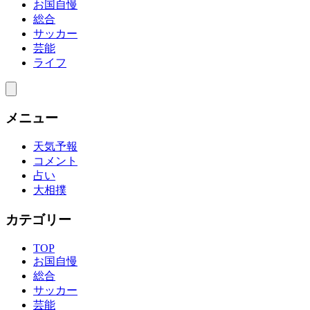
お国自慢
総合
サッカー
芸能
ライフ
メニュー
天気予報
コメント
占い
大相撲
カテゴリー
TOP
お国自慢
総合
サッカー
芸能