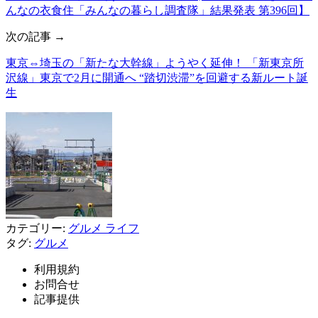
んなの衣食住「みんなの暮らし調査隊」結果発表 第396回】
次の記事 →
東京⇔埼玉の「新たな大幹線」ようやく延伸！ 「新東京所
沢線」東京で2月に開通へ “踏切渋滞”を回避する新ルート誕
生
カテゴリー:
グルメ
ライフ
タグ:
グルメ
利用規約
お問合せ
記事提供