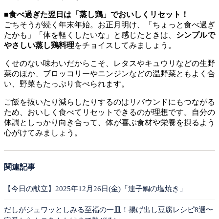
■食べ過ぎた翌日は「蒸し鶏」でおいしくリセット！
ごちそうが続く年末年始。お正月明け、「ちょっと食べ過ぎ
たかも」「体を軽くしたいな」と感じたときは、
シンプルで
やさしい蒸し鶏料理
をチョイスしてみましょう。
くせのない味わいだからこそ、レタスやキュウリなどの生野
菜のほか、ブロッコリーやニンジンなどの温野菜ともよく合
い、野菜もたっぷり食べられます。
ご飯を抜いたり減らしたりするのはリバウンドにもつながる
ため、おいしく食べてリセットできるのが理想です。自分の
体調としっかり向き合って、体が喜ぶ食材や栄養を摂るよう
心がけてみましょう。
関連記事
【今日の献立】2025年12月26日(金)「連子鯛の塩焼き」
だしがジュワッとしみる至福の一皿！揚げ出し豆腐レシピ8選〜