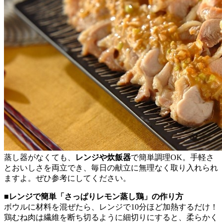
蒸し器がなくても、
レンジや炊飯器
で簡単調理OK。手軽さ
とおいしさを両立でき、毎日の献立に無理なく取り入れられ
ますよ。ぜひ参考にしてください。
■レンジで簡単「さっぱりレモン蒸し鶏」の作り方
ボウルに材料を混ぜたら、レンジで10分ほど加熱するだけ！
鶏むね肉は繊維を断ち切るように細切りにすると、柔らかく