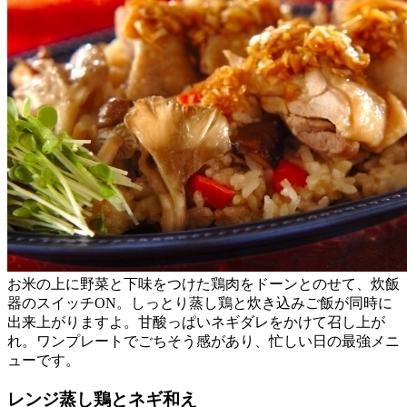
お米の上に野菜と下味をつけた鶏肉をドーンとのせて、炊飯
器のスイッチON。しっとり蒸し鶏と炊き込みご飯が同時に
出来上がりますよ。甘酸っぱいネギダレをかけて召し上が
れ。ワンプレートでごちそう感があり、忙しい日の最強メニ
ューです。
レンジ蒸し鶏とネギ和え