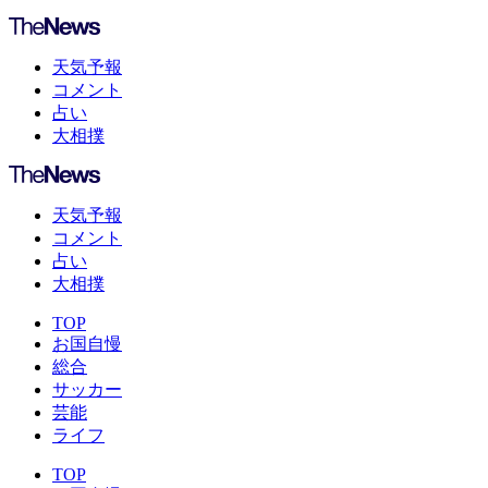
天気予報
コメント
占い
大相撲
天気予報
コメント
占い
大相撲
TOP
お国自慢
総合
サッカー
芸能
ライフ
TOP