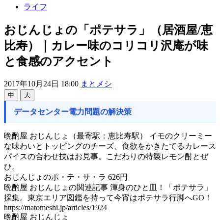
ライフ
おじんじょの「ポテサラ」（居酒屋/恵
比寿）｜カレー味のコリコリ沢庵が味
と食感のアクセント
2017年10月24日 18:00
まとメシ
中
大
データセンター電力問題の解決策
晩酌屋 おじんじょ（最寄駅：恵比寿駅） イモのクリーミー
な味わいとトッピングのチーズ、食欲をかきたてるカレース
パイスの合わせ技はお見事。こだわりの特製レモン酎とぜ
ひ。
おじんじょのポ・テ・サ・ラ 626円
晩酌屋 おじんじょの関連記事 渾身のひと皿！「ポテサラ」
採集。東京エリア図鑑を持って今宵はポテサラ行脚へGO！
https://matomeshi.jp/articles/1924
晩酌屋 おじんじょ