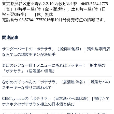
東京都渋谷区恵比寿西2-2-10 西牧ビル1階 ☎03-5784-1775
［営］17時半～翌1時（金～翌2時）、土16時～翌1時（日・
祝～翌0時半） ［休］無休
電話番号 03-5784-17752016年10月号発売時点の情報です。
関連記事
サンダーバードの「ポテサラ」（居酒屋/池袋）｜鶏料理専門店
ならではの燻製チキンが決め手
名店のレアな一皿！メニューにあればラッキー！｜栃木屋の
「ポテサラ」（居酒屋/中目黒）
なかめのてっぺんの「ポテサラ」（居酒屋/渋谷）｜燻製サバの
スモーキーな香りに誘われて
GEM by motoの「ポテサラ」（日本酒バー/恵比寿）｜揚げたて
ホクホクのポテサラを極上の日本酒と供に