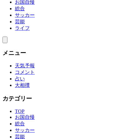
お国自慢
総合
サッカー
芸能
ライフ
メニュー
天気予報
コメント
占い
大相撲
カテゴリー
TOP
お国自慢
総合
サッカー
芸能