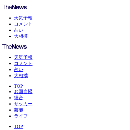
天気予報
コメント
占い
大相撲
天気予報
コメント
占い
大相撲
TOP
お国自慢
総合
サッカー
芸能
ライフ
TOP