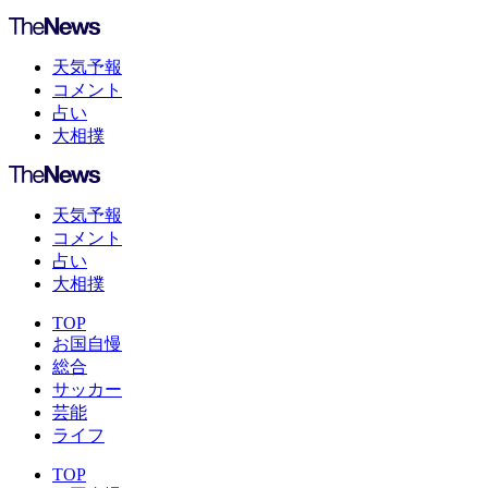
天気予報
コメント
占い
大相撲
天気予報
コメント
占い
大相撲
TOP
お国自慢
総合
サッカー
芸能
ライフ
TOP