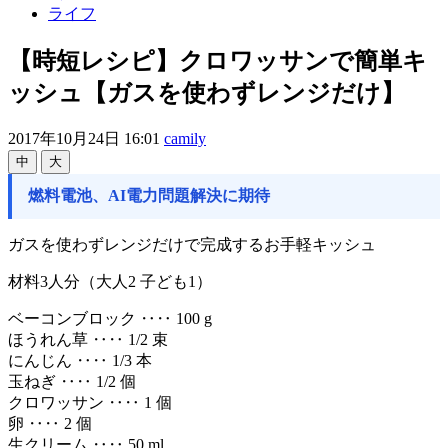
ライフ
【時短レシピ】クロワッサンで簡単キ
ッシュ【ガスを使わずレンジだけ】
2017年10月24日 16:01
camily
中
大
燃料電池、AI電力問題解決に期待
ガスを使わずレンジだけで完成するお手軽キッシュ
材料3人分（大人2 子ども1）
ベーコンブロック ‥‥ 100 g
ほうれん草 ‥‥ 1/2 束
にんじん ‥‥ 1/3 本
玉ねぎ ‥‥ 1/2 個
クロワッサン ‥‥ 1 個
卵 ‥‥ 2 個
生クリーム ‥‥ 50 ml