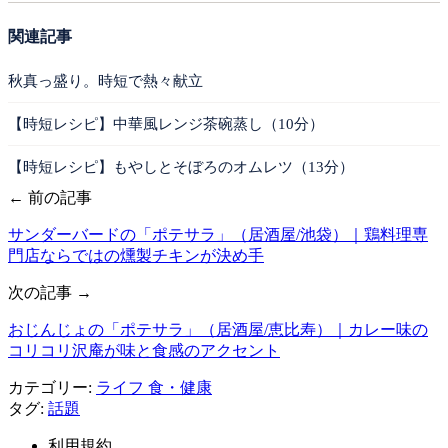
関連記事
秋真っ盛り。時短で熱々献立
【時短レシピ】中華風レンジ茶碗蒸し（10分）
【時短レシピ】もやしとそぼろのオムレツ（13分）
← 前の記事
サンダーバードの「ポテサラ」（居酒屋/池袋）｜鶏料理専
門店ならではの燻製チキンが決め手
次の記事 →
おじんじょの「ポテサラ」（居酒屋/恵比寿）｜カレー味の
コリコリ沢庵が味と食感のアクセント
カテゴリー:
ライフ
食・健康
タグ:
話題
利用規約