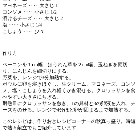
マヨネーズ ‥‥ 大さじ 1
コンソメ ‥‥ 小さじ 1/2
溶けるチーズ ‥‥ 大さじ 2
塩 ‥‥ 小さじ 1/4
こしょう ‥‥ 少々
作り方
ベーコンを１cm幅、ほうれん草を２cm幅、玉ねぎを雨切
り、にんじんを細切りにする。
野菜を、レンジで3分加熱する。
ボウルに卵を溶きほぐし、生クリーム、マヨネーズ、コンソ
メ、塩・こしょうを入れ軽くかき混ぜる。クロワッサンを食
べやすい大きさにちぎる。
耐熱皿にクロワッサンを敷き、1の具材と3の卵液を入れ、チ
ーズをのせる。レンジで4分ほど卵が固まるまで加熱する。
このレシピは、作りおきレシピコーナーの秋真っ盛り。時短
で熱々献立でもご紹介しています。