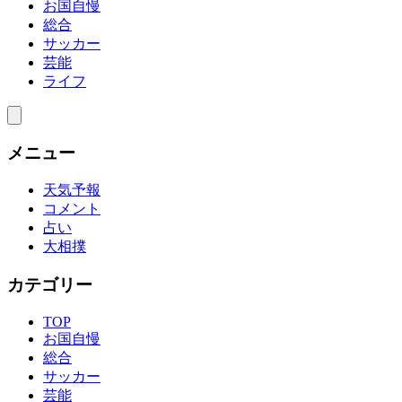
お国自慢
総合
サッカー
芸能
ライフ
メニュー
天気予報
コメント
占い
大相撲
カテゴリー
TOP
お国自慢
総合
サッカー
芸能