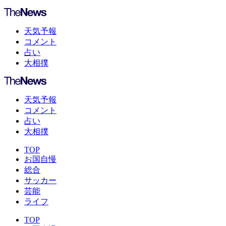
天気予報
コメント
占い
大相撲
天気予報
コメント
占い
大相撲
TOP
お国自慢
総合
サッカー
芸能
ライフ
TOP