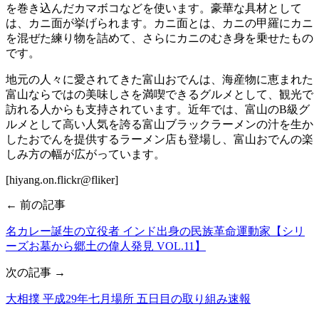
を巻き込んだカマボコなどを使います。豪華な具材として
は、カニ面が挙げられます。カニ面とは、カニの甲羅にカニ
を混ぜた練り物を詰めて、さらにカニのむき身を乗せたもの
です。
地元の人々に愛されてきた富山おでんは、海産物に恵まれた
富山ならではの美味しさを満喫できるグルメとして、観光で
訪れる人からも支持されています。近年では、富山のB級グ
ルメとして高い人気を誇る富山ブラックラーメンの汁を生か
したおでんを提供するラーメン店も登場し、富山おでんの楽
しみ方の幅が広がっています。
[hiyang.on.flickr@fliker]
← 前の記事
名カレー誕生の立役者 インド出身の民族革命運動家【シリ
ーズお墓から郷土の偉人発見 VOL.11】
次の記事 →
大相撲 平成29年七月場所 五日目の取り組み速報