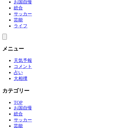
お国自慢
総合
サッカー
芸能
ライフ
メニュー
天気予報
コメント
占い
大相撲
カテゴリー
TOP
お国自慢
総合
サッカー
芸能