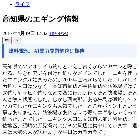
ライフ
高知県のエギング情報
2017年4月19日 17:32
TheNews
中
大
燃料電池、AI電力問題解決に期待
高知県でのアオリイカ釣りといえば古くからのヤエンと呼ば
れる、生きたアジを付けた釣りがメインでした。エギを使っ
たエギングが始まったのは2007年ごろからでした。しかしイ
カ釣り人口は少なく、高知市周辺と宇佐周辺の防波堤ではチ
ヌ釣りやサビキ釣りなどで西に行けば行くほど防波堤はほと
んど無人状態でした。しかし西南部にある柏島は磯釣りのメ
ッカでしたがエギングも人気でした。どこがポイントという
事はありません。防波堤があれば立ち寄りエギをしゃくって
釣ったことでした。エギング人口は高知市の浦戸湾周辺、宇
佐地区、須崎の野見湾およびその周辺に集中しています。週
末は大勢の人が訪れますが平日はガラガラです。