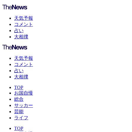
天気予報
コメント
占い
大相撲
天気予報
コメント
占い
大相撲
TOP
お国自慢
総合
サッカー
芸能
ライフ
TOP