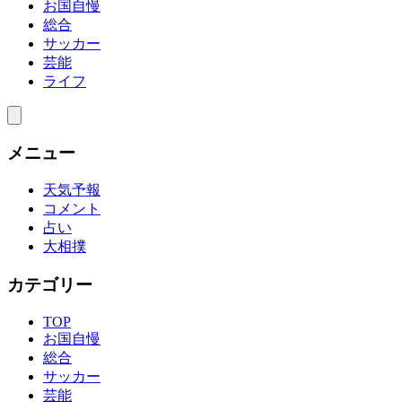
お国自慢
総合
サッカー
芸能
ライフ
メニュー
天気予報
コメント
占い
大相撲
カテゴリー
TOP
お国自慢
総合
サッカー
芸能