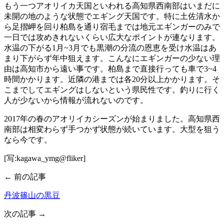
もう一つアオリイカ天国といわれる高知県西南部はいまだに
未開の地のような状態でエギング天国です。特に土佐清水か
ら足摺岬を回り柏島を通り宿毛までは地元エギンガーのみで
一日では攻めきれないくらい広大なポイントが連なります。
水温の下がる1月~3月でも黒潮の分流の恩恵を受け水温はあ
まり下がらず年中狙えます。こんなにエギンガーの少ない理
由は高知市から遠い事です。柏島まで直接行っても車で3~4
時間かかります。近隣の港までは各20分以上かかります。そ
こまでしてエギングはしないという県民性です。釣りに行く
人が少ないから情報が流れないのです。
2017年の春のアオリイカシーズンが始まりました。高知県西
南部は相変わらず手つかず状態が続いています。大型を狙う
なら今です。
[写:kagawa_ymg@fliker]
← 前の記事
丹波篠山の黒豆
次の記事 →