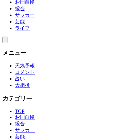
お国自慢
総合
サッカー
芸能
ライフ
メニュー
天気予報
コメント
占い
大相撲
カテゴリー
TOP
お国自慢
総合
サッカー
芸能