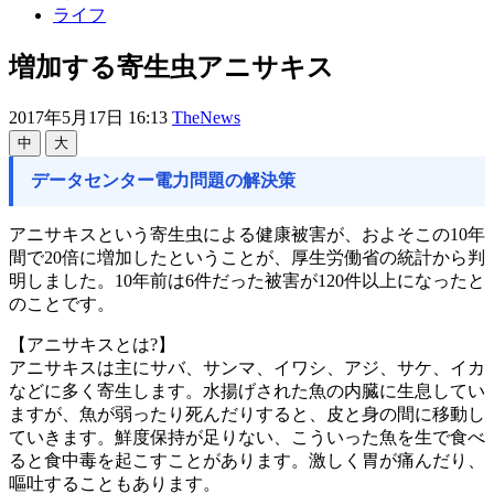
ライフ
増加する寄生虫アニサキス
2017年5月17日 16:13
TheNews
中
大
データセンター電力問題の解決策
アニサキスという寄生虫による健康被害が、およそこの10年
間で20倍に増加したということが、厚生労働省の統計から判
明しました。10年前は6件だった被害が120件以上になったと
のことです。
【アニサキスとは?】
アニサキスは主にサバ、サンマ、イワシ、アジ、サケ、イカ
などに多く寄生します。水揚げされた魚の内臓に生息してい
ますが、魚が弱ったり死んだりすると、皮と身の間に移動し
ていきます。鮮度保持が足りない、こういった魚を生で食べ
ると食中毒を起こすことがあります。激しく胃が痛んだり、
嘔吐することもあります。