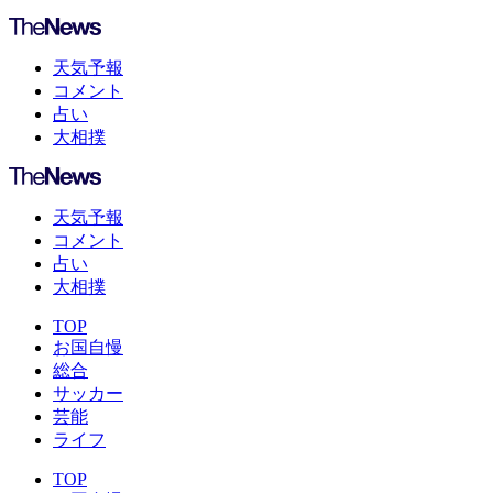
天気予報
コメント
占い
大相撲
天気予報
コメント
占い
大相撲
TOP
お国自慢
総合
サッカー
芸能
ライフ
TOP