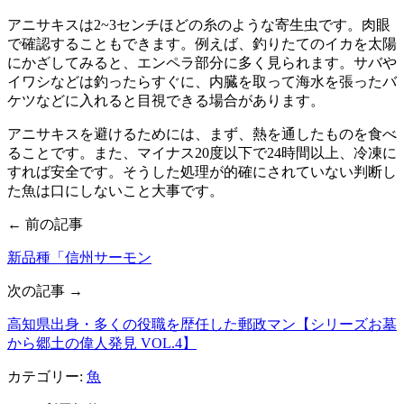
アニサキスは2~3センチほどの糸のような寄生虫です。肉眼
で確認することもできます。例えば、釣りたてのイカを太陽
にかざしてみると、エンペラ部分に多く見られます。サバや
イワシなどは釣ったらすぐに、内臓を取って海水を張ったバ
ケツなどに入れると目視できる場合があります。
アニサキスを避けるためには、まず、熱を通したものを食べ
ることです。また、マイナス20度以下で24時間以上、冷凍に
すれば安全です。そうした処理が的確にされていない判断し
た魚は口にしないこと大事です。
← 前の記事
新品種「信州サーモン
次の記事 →
高知県出身・多くの役職を歴任した郵政マン【シリーズお墓
から郷土の偉人発見 VOL.4】
カテゴリー:
魚