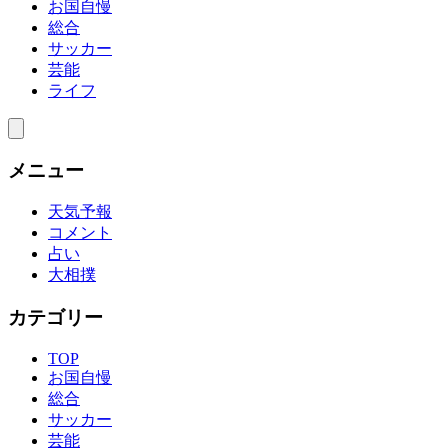
お国自慢
総合
サッカー
芸能
ライフ
メニュー
天気予報
コメント
占い
大相撲
カテゴリー
TOP
お国自慢
総合
サッカー
芸能