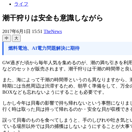
ライフ
潮干狩りは安全も意識しながら
2017年6月1日 15:51
TheNews
中
大
燃料電池、AI電力問題解決に期待
GW過ぎた頃から毎年人気を集めるのが、潮の満ち引きを利
などのセットが販売されます。潮干狩りは干潮の時間帯と良
また、海によって干潮の時間帯というのも異なりますから、
時期には当然周辺は渋滞するため、朝早く準備をして、万全
BOXなども忘れないようにすることも必要です。
しかし今年は貝毒の影響で持ち帰れないという事態になりま
行く時は取った貝は持って帰れるのか・安全な貝が収穫でき
誤って貝毒のものを食べてしまうと、手のしびれや吐き気と
ている場所以外では貝の捕獲はしないようにすることが大事