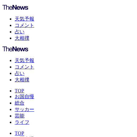
天気予報
コメント
占い
大相撲
天気予報
コメント
占い
大相撲
TOP
お国自慢
総合
サッカー
芸能
ライフ
TOP