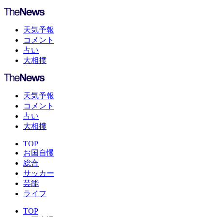
天気予報
コメント
占い
大相撲
天気予報
コメント
占い
大相撲
TOP
お国自慢
総合
サッカー
芸能
ライフ
TOP