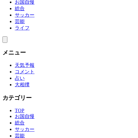
お国自慢
総合
サッカー
芸能
ライフ
メニュー
天気予報
コメント
占い
大相撲
カテゴリー
TOP
お国自慢
総合
サッカー
芸能