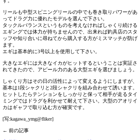
す。
リールも中型スピニングリールの中でも巻き取りパワーがあ
ってドラグ力に優れたモデルを選んで下さい。
タックルバランスというものを考えなければしゃくり続ける
エギングでは体力が持ちませんので、出来れば釣具店のスタ
ッフや知り合いに尋ねてから購入する方がミスマッチが防げ
ます。
エギは基本的に3号以上を使用して下さい。
大きなエギには大きなイカがヒットするということは実証さ
れてきたので、アピール力のある大型エギを選びましょう。
しゃくり方はその日の活性によって変えるようにしますが、
基本は1段シャクリと2段シャクリを組み合わせて誘います。
ヒットしたらテンションをしっかりと保って相手が走るタイ
ミングではドラグを利かせて耐えて下さい。大型のアオリイ
カはギャフで取り込む方が確実です。
[写:kagawa_ymg@fliker]
← 前の記事