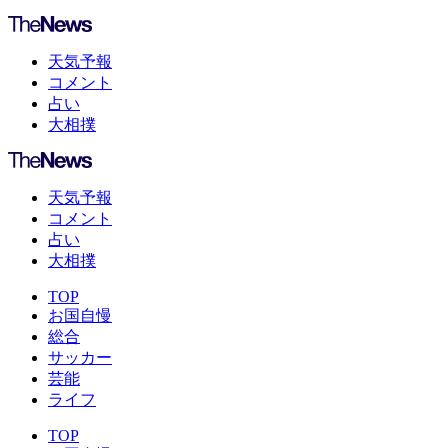
天気予報
コメント
占い
大相撲
天気予報
コメント
占い
大相撲
TOP
お国自慢
総合
サッカー
芸能
ライフ
TOP