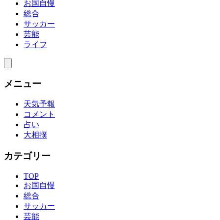
お国自慢
総合
サッカー
芸能
ライフ
メニュー
天気予報
コメント
占い
大相撲
カテゴリー
TOP
お国自慢
総合
サッカー
芸能