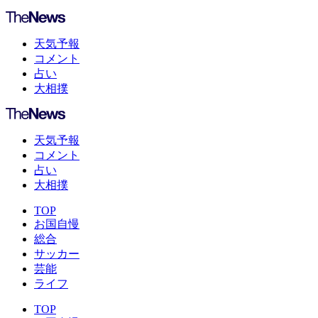
天気予報
コメント
占い
大相撲
天気予報
コメント
占い
大相撲
TOP
お国自慢
総合
サッカー
芸能
ライフ
TOP