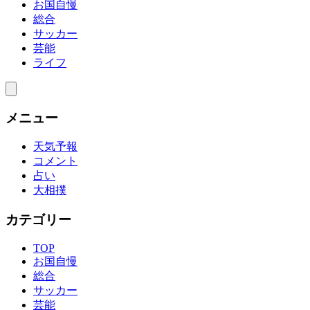
お国自慢
総合
サッカー
芸能
ライフ
メニュー
天気予報
コメント
占い
大相撲
カテゴリー
TOP
お国自慢
総合
サッカー
芸能