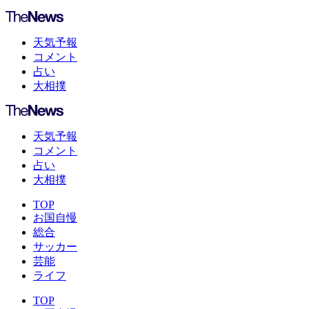
天気予報
コメント
占い
大相撲
天気予報
コメント
占い
大相撲
TOP
お国自慢
総合
サッカー
芸能
ライフ
TOP