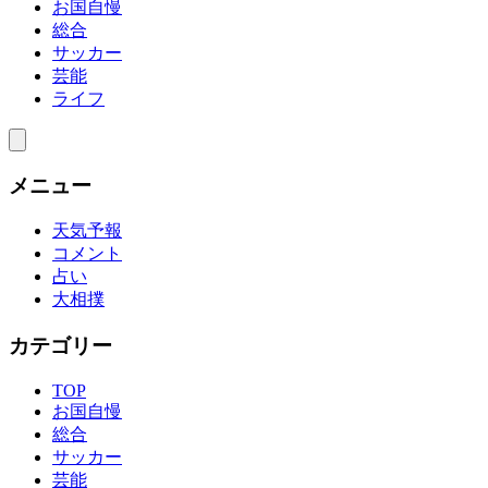
お国自慢
総合
サッカー
芸能
ライフ
メニュー
天気予報
コメント
占い
大相撲
カテゴリー
TOP
お国自慢
総合
サッカー
芸能