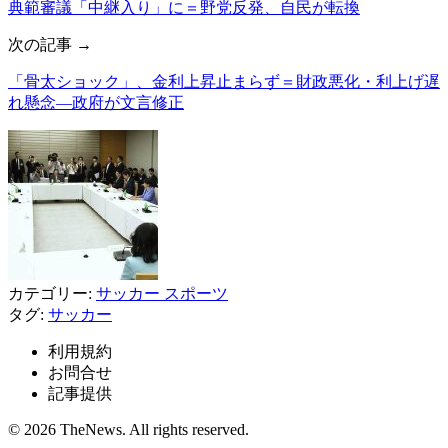
典範審議「中継入り」に＝野党反発、自民が転換
次の記事 →
「骨太ショック」、金利上昇止まらず＝財政悪化・利上げ遅
れ懸念―政府が文言修正
カテゴリー:
サッカー
スポーツ
タグ:
サッカー
利用規約
お問合せ
記事提供
© 2026 TheNews. All rights reserved.