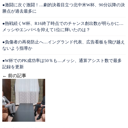
●激闘に次ぐ激闘！…劇的決着目立つ北中米W杯、90分以降の決
勝点が過去最多に
●熱戦続くW杯、R16終了時点でのチャンス創出数が明らかに…
メッシやエンバペを抑えて1位に輝いたのは？
●負傷者の再発防止へ…イングランド代表、広告看板を飛び越え
ないよう指導か
●W杯でのPK成功率は50％も…メッシ、通算アシスト数で最多
記録を更新
← 前の記事