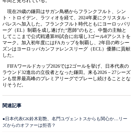
年間と見られている。
現在29歳の鎌田はサガン鳥栖からフランクフルト、シン
ト・トロイデン、ラツィオを経て、2024年夏にクリスタル・
パレスへ加入した。フランクフルト時代ともにヨーロッパリ
ーグ（EL）制覇を成し遂げた“恩師”のもと、中盤の主軸と
してここまで公式戦通算89試合に出場し3ゴール8アシストを
マーク。加入初年度にはFAカップを制覇し、2年目の昨シー
ズンはヨーロッパカンファレンスリーグ（ECL）優勝に貢献
した。
FIFAワールドカップ2026では2ゴールを挙げ、日本代表の
ラウンド32進出の立役者となった鎌田。来る2026－27シーズ
ンも世界最高峰のプレミアリーグでプレーし続けることとな
りそうだ。
関連記事
●日本代表GK鈴木彩艶、名門ユヴェントスからも関心か…リー
ズからのオファーは拒否？