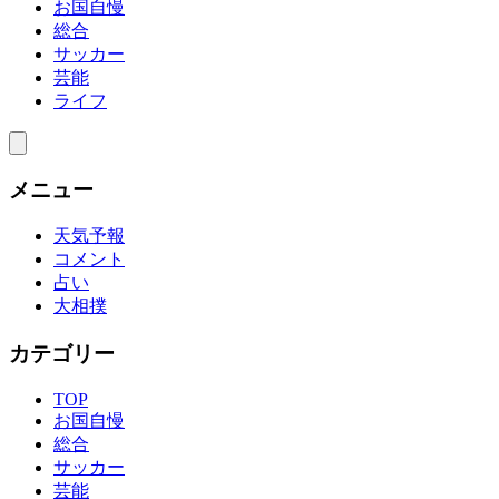
お国自慢
総合
サッカー
芸能
ライフ
メニュー
天気予報
コメント
占い
大相撲
カテゴリー
TOP
お国自慢
総合
サッカー
芸能