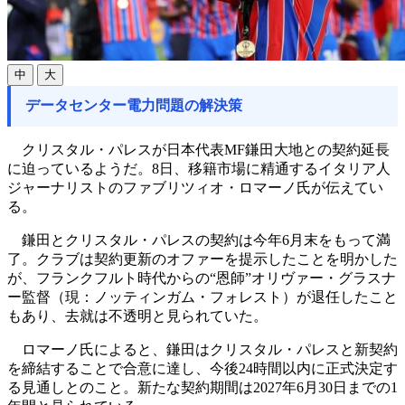
中
大
データセンター電力問題の解決策
クリスタル・パレスが日本代表MF鎌田大地との契約延長
に迫っているようだ。8日、移籍市場に精通するイタリア人
ジャーナリストのファブリツィオ・ロマーノ氏が伝えてい
る。
鎌田とクリスタル・パレスの契約は今年6月末をもって満
了。クラブは契約更新のオファーを提示したことを明かした
が、フランクフルト時代からの“恩師”オリヴァー・グラスナ
ー監督（現：ノッティンガム・フォレスト）が退任したこと
もあり、去就は不透明と見られていた。
ロマーノ氏によると、鎌田はクリスタル・パレスと新契約
を締結することで合意に達し、今後24時間以内に正式決定す
る見通しとのこと。新たな契約期間は2027年6月30日までの1