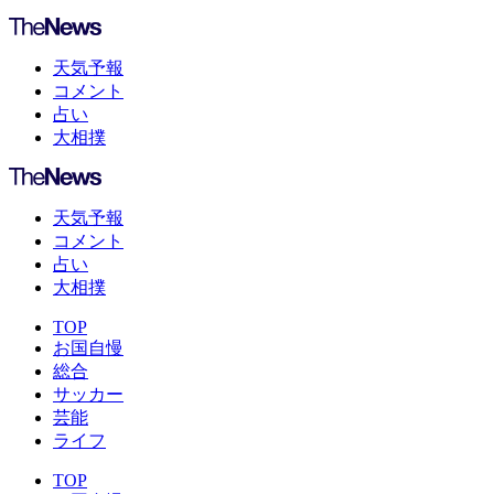
天気予報
コメント
占い
大相撲
天気予報
コメント
占い
大相撲
TOP
お国自慢
総合
サッカー
芸能
ライフ
TOP