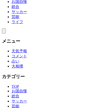
お国自慢
総合
サッカー
芸能
ライフ
メニュー
天気予報
コメント
占い
大相撲
カテゴリー
TOP
お国自慢
総合
サッカー
芸能