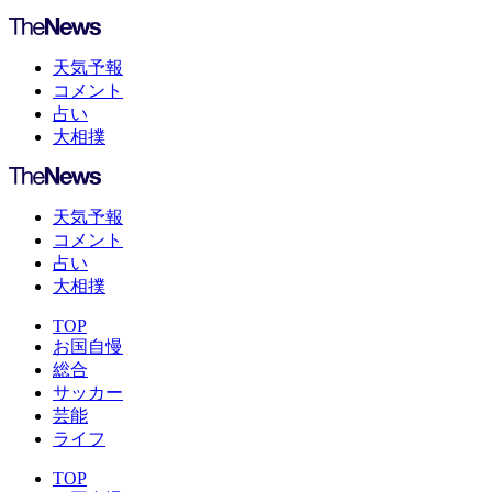
天気予報
コメント
占い
大相撲
天気予報
コメント
占い
大相撲
TOP
お国自慢
総合
サッカー
芸能
ライフ
TOP