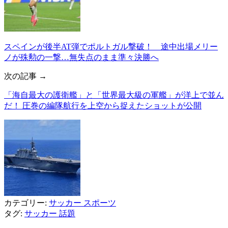
スペインが後半AT弾でポルトガル撃破！ 途中出場メリー
ノが殊勲の一撃…無失点のまま準々決勝へ
次の記事 →
「海自最大の護衛艦」と「世界最大級の軍艦」が洋上で並ん
だ！ 圧巻の編隊航行を上空から捉えたショットが公開
カテゴリー:
サッカー
スポーツ
タグ:
サッカー
話題