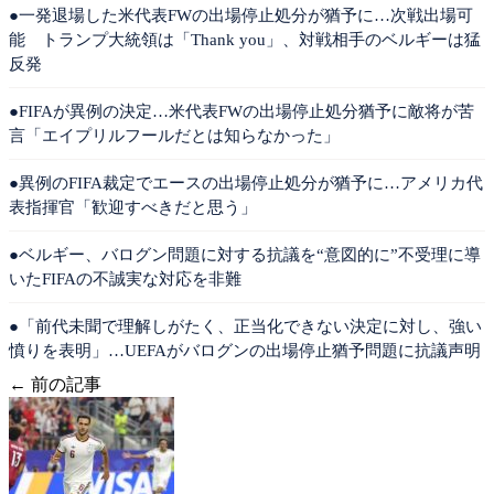
●一発退場した米代表FWの出場停止処分が猶予に…次戦出場可
能 トランプ大統領は「Thank you」、対戦相手のベルギーは猛
反発
●FIFAが異例の決定…米代表FWの出場停止処分猶予に敵将が苦
言「エイプリルフールだとは知らなかった」
●異例のFIFA裁定でエースの出場停止処分が猶予に…アメリカ代
表指揮官「歓迎すべきだと思う」
●ベルギー、バログン問題に対する抗議を“意図的に”不受理に導
いたFIFAの不誠実な対応を非難
●「前代未聞で理解しがたく、正当化できない決定に対し、強い
憤りを表明」…UEFAがバログンの出場停止猶予問題に抗議声明
← 前の記事