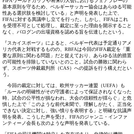
FIFAワールドカップや将来の大会におけるフェアプレーの
基本原則を守るため、ベルギーサッカー協会はあらゆる可能
性ある選択肢を検討している」と声明を発表した上で、
FIFAに対する異議申し立てを行った。しかし、FIFAはこれ
を受理不可として処理し、裁定に至った理由を開示すること
なく、バログンの出場資格を認める旨を伝達したという。
『スカイスポーツ』によると、ベルギー代表は予定通りアメ
リカ代表と対戦するものの、RBFAは今回のFIFA裁定を「重
要な原則に関わる問題」だと捉えており、あらゆる法的措置
の可能性を排除していないとのこと。試合の勝敗に関わら
ず、スポーツ仲裁裁判所（CAS）への提訴を行う構えだとい
う。
今回の裁定に対しては、欧州サッカー連盟（UEFA）も
「ルールの明確性がその守護者によって保証されなくなった
時、試合の公平性が損なわれ、大会の信頼性が揺らぐ」と危
惧した上で「このような前代未聞で、理解しがたく、正当化
できない決定に対し、強い憤りを表明する」と明確な抗議声
明を発表。こうした声を受け、FIFAのジャンニ・インファ
ンティーノ会長も次のような声明を発表している。