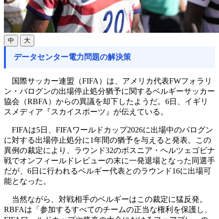
中
大
データセンター電力問題の解決策
国際サッカー連盟（FIFA）は、アメリカ代表FWフォラリ
ン・バログンの出場停止処分猶予に関するベルギーサッカー
協会（RBFA）からの異議を却下したようだ。6日、イギリ
スメディア『スカイスポーツ』が伝えている。
FIFAは5日、FIFAワールドカップ2026に出場中のバログン
に対する出場停止処分に1年間の猶予を与えると発表。この
異例の裁定により、ラウンド32のボスニア・ヘルツェゴビナ
戦でオンフィールドレビューの末に一発退場となった同選手
だが、6日に行われるベルギー代表とのラウンド16に出場可
能となった。
当然ながら、対戦相手のベルギーはこの裁定に猛反発。
RBFAは「参加するすべてのチームの正当な権利を保護し、