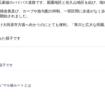
家線のバイパス道路です。親園地区と佐久山地区を結び、地
混雑改善及び、カーブや急勾配の抑制、一部区間に歩道がなく歩
供用開始されました。
け大田原市方面へ向かうのにとても便利」「箒川と広大な田園
みた様子です
様子です
」
る”マル秘ルートとは