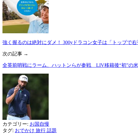
強く握るのは絶対にダメ！ 300yドラコン女子は「トップで
次の記事 →
全英前哨戦にラーム、ハットンらが参戦 LIV移籍後“初”の
カテゴリー:
お国自慢
タグ:
おでかけ
旅行
話題