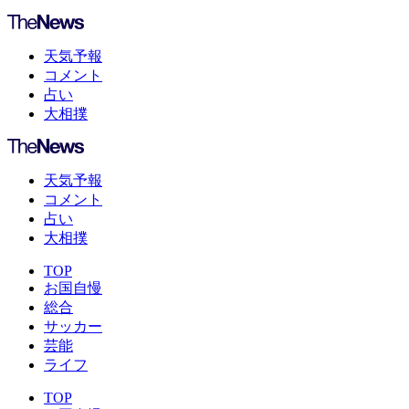
天気予報
コメント
占い
大相撲
天気予報
コメント
占い
大相撲
TOP
お国自慢
総合
サッカー
芸能
ライフ
TOP