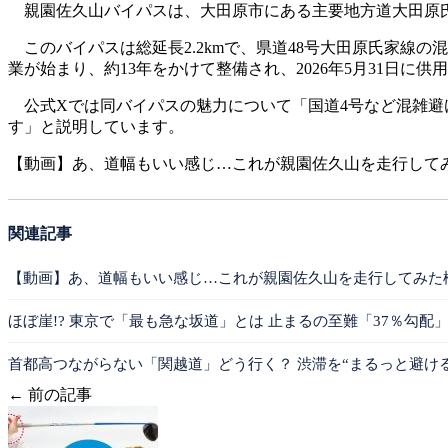
親園佐久山バイパスは、大田原市にある主要地方道大田原氏
このバイパスは総延長2.2kmで、県道48号大田原氏家線の
業が始まり、約13年をかけて整備され、2026年5月31日に
公式Xでは同バイパスの魅力について「国道4号など混雑避
す」と説明しています。
【動画】あ、道幅もいい感じ…これが親園佐久山を走行して
関連記事
【動画】あ、道幅もいい感じ…これが親園佐久山を走行してみた
ほぼ崖!? 東京で「最も急な坂道」とは 止まるの至難「37％勾配
首都高つながらない「関越道」どう行く？ 渋滞を“まるっと避け
← 前の記事