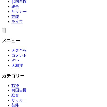
お国自慢
総合
サッカー
芸能
ライフ
メニュー
天気予報
コメント
占い
大相撲
カテゴリー
TOP
お国自慢
総合
サッカー
芸能