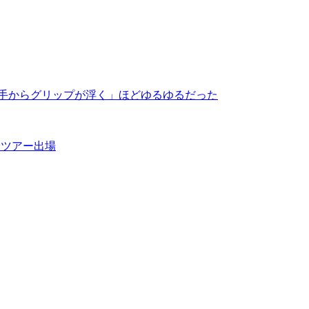
右手からグリップが浮く」ほどゆるゆるだった
米ツアー出場