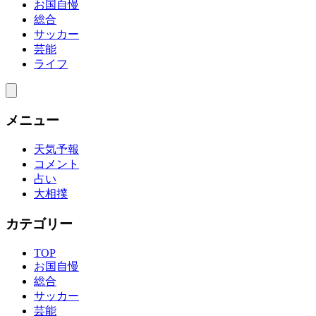
お国自慢
総合
サッカー
芸能
ライフ
メニュー
天気予報
コメント
占い
大相撲
カテゴリー
TOP
お国自慢
総合
サッカー
芸能