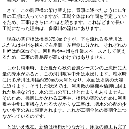
さて、この関戸橋の架け替えは、冒頭に述べたように11年
目の工期に入っていますが、工期全体は16年間を予定してい
るため、工事はさらに5年ほど続きます。これほどまで長い
工期になった理由は、多摩川の流れにあります。
現在の関戸橋は橋長375.8mですが、下を流れる多摩川は、
ふだんは中州を挟んで右岸側、左岸側に分かれ、それぞれの
川幅は約50mです。河川敷や中州を作業スペースとして使え
るため、工事の難易度が高いわけではありません。
しかし梅雨時、また夏から秋の台風シーズンの上流部に大
量の降水があると、この河川敷や中州は水没します。増水時
には多摩川は川幅約350mの大河となり、水面は堤防の天端
に迫ります。そうした状況では、河川敷の重機や橋脚に組ま
れた足場などは、水の圧力の前にひとたまりもありません。
そのため、橋脚にかかわる工事や、橋桁の架設のために河川
敷や中州に重機を入れる大がかりな工事は、増水の心配の少
ない冬季のみに限定されます。これが工期全体の長期化につ
ながっているのです。
とはいえ現在、新橋は橋桁がつながり、床版の施工も完了