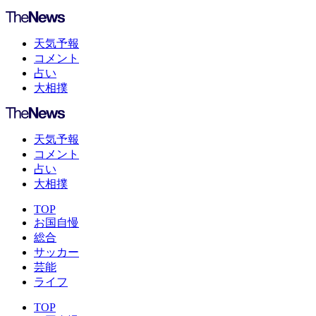
天気予報
コメント
占い
大相撲
天気予報
コメント
占い
大相撲
TOP
お国自慢
総合
サッカー
芸能
ライフ
TOP