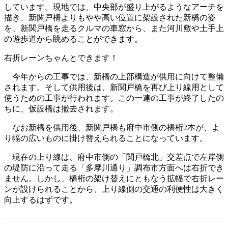
しています。現地では、中央部が盛り上がるようなアーチを
描き、新関戸橋よりもやや高い位置に架設された新橋の姿
を、新関戸橋を走るクルマの車窓から、また河川敷や土手上
の遊歩道から眺めることができます。
右折レーンちゃんとできます！
今年からの工事では、新橋の上部構造が供用に向けて整備
されます。そして供用後は、新関戸橋を再び上り線用として
使うための工事が行われます。この一連の工事が終了したの
ちに、仮設橋は撤去されます。
なお新橋を供用後、新関戸橋も府中市側の橋桁2本が、よ
り幅の広いものに掛け替えられることになっています。
現在の上り線は、府中市側の「関戸橋北」交差点で左岸側
の堤防に沿って走る「多摩川通り」調布市方面へは右折でき
ません。しかし、橋桁の架け替えにともなう拡幅で右折レー
ンが設けられることから、上り線側の交通の利便性は大きく
向上するはずです。