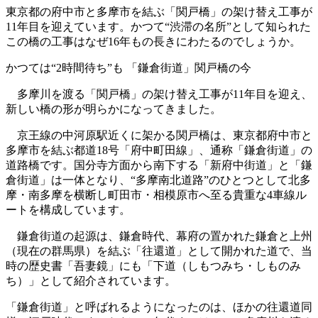
東京都の府中市と多摩市を結ぶ「関戸橋」の架け替え工事が
11年目を迎えています。かつて“渋滞の名所”として知られた
この橋の工事はなぜ16年もの長きにわたるのでしょうか。
かつては“2時間待ち”も 「鎌倉街道」関戸橋の今
多摩川を渡る「関戸橋」の架け替え工事が11年目を迎え、
新しい橋の形が明らかになってきました。
京王線の中河原駅近くに架かる関戸橋は、東京都府中市と
多摩市を結ぶ都道18号「府中町田線」、通称「鎌倉街道」の
道路橋です。国分寺方面から南下する「新府中街道」と「鎌
倉街道」は一体となり、“多摩南北道路”のひとつとして北多
摩・南多摩を横断し町田市・相模原市へ至る貴重な4車線ル
ートを構成しています。
鎌倉街道の起源は、鎌倉時代、幕府の置かれた鎌倉と上州
（現在の群馬県）を結ぶ「往還道」として開かれた道で、当
時の歴史書「吾妻鏡」にも「下道（しもつみち・しものみ
ち）」として紹介されています。
「鎌倉街道」と呼ばれるようになったのは、ほかの往還道同