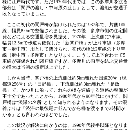
様に江戸時代です。ただ1930年代までは、この多摩川を渡る
部分は「関戸の渡し・中河原の渡し」として、渡船が交通手
段となっていました。
ここに初代の関戸橋が架けられたのは1937年で、片側1車
線、幅員8.0mで整備されました。その後、多摩市側の住宅開
発などによる交通量増を見据え、1970年、上流側に3車線、
幅員12.5mで歩道も確保した「新関戸橋」が上り車線（多摩
市→府中市）用として架けられ、初代の橋は2車線の下り車
線（府中市→多摩市）となります。こうして上下合わせて5
車線が確保された関戸橋ですが、多摩川の両岸を結ぶ交通量
の増大は当初の想定以上でした。
しかも当時、関戸橋の上流側は約5km離れた国道20号（現
都道256号）の「日野橋」、下流側は約3km離れた「是政
橋」で、かつ川に沿ってこれらの橋を連絡する道路の整備が
不十分であったことから、1980年代から90年代にかけて、関
戸橋は“渋滞の名所”として知られるようになります。その混
雑ぶりは「渋滞の最後尾に並んでから橋を渡るまで2時間か
かる」とも言われたほどでした。
この状況が解決に向かうのは、1990年代後半以降となりま