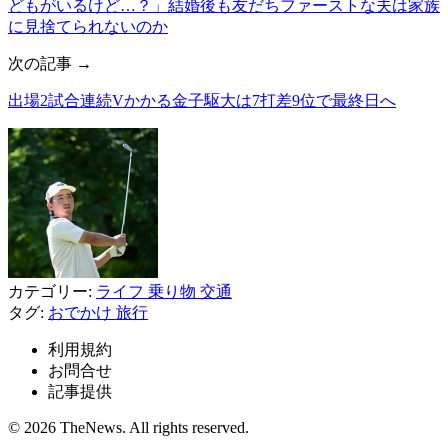
どもがいるけど…？」結婚後も友だちファーストな夫は家族
に見捨てられないのか
次の記事 →
出場2試合連続Vかかる金子駆大は7打差9位で最終日へ
カテゴリー:
ライフ
乗り物
交通
タグ:
おでかけ
旅行
利用規約
お問合せ
記事提供
© 2026 TheNews. All rights reserved.