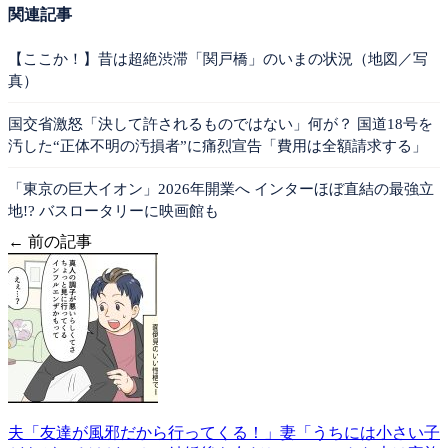
関連記事
【ここか！】昔は超絶渋滞「関戸橋」のいまの状況（地図／写
真）
国交省激怒「決して許されるものではない」何が？ 国道18号を
汚した“正体不明の汚損者”に痛烈宣告「費用は全額請求する」
「東京の巨大イオン」2026年開業へ インターほぼ直結の最強立
地!? バスロータリーに映画館も
← 前の記事
夫「友達が風邪だから行ってくる！」妻「うちには小さい子