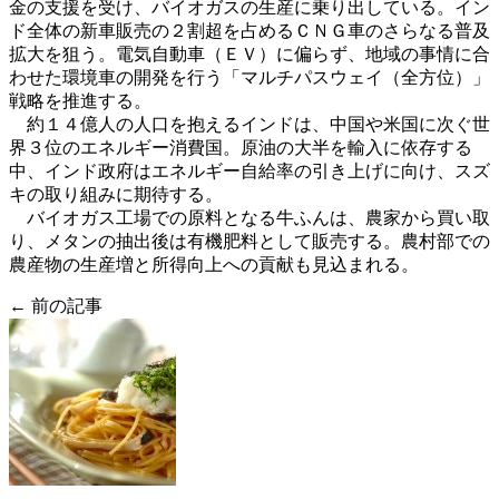
金の支援を受け、バイオガスの生産に乗り出している。イン
ド全体の新車販売の２割超を占めるＣＮＧ車のさらなる普及
拡大を狙う。電気自動車（ＥＶ）に偏らず、地域の事情に合
わせた環境車の開発を行う「マルチパスウェイ（全方位）」
戦略を推進する。
約１４億人の人口を抱えるインドは、中国や米国に次ぐ世
界３位のエネルギー消費国。原油の大半を輸入に依存する
中、インド政府はエネルギー自給率の引き上げに向け、スズ
キの取り組みに期待する。
バイオガス工場での原料となる牛ふんは、農家から買い取
り、メタンの抽出後は有機肥料として販売する。農村部での
農産物の生産増と所得向上への貢献も見込まれる。
← 前の記事