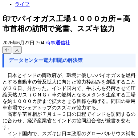
ライフ
印でバイオガス工場１０００カ所＝高
市首相の訪問で覚書、スズキ協力
2026年6月27日 7:04
時事通信社
中
大
データセンター電力問題の解決策
日本とインドの両政府が、環境に優しいバイオガスを燃料
とする自動車の普及拡大に向けた協力枠組みを創設すること
が２６日、分かった。インド国内で、牛ふんを発酵させて圧
縮天然ガス（ＣＮＧ）車の燃料となるメタンを生産する工場
を約１０００カ所まで拡大させる目標を掲げる。同国の乗用
車市場でシェアトップのスズキが協力する。
高市早苗首相が７月１～３日の日程でインドを訪問するの
に合わせ、経済産業省とインドの協同組合省が覚書を交わ
す。
インド国内で、スズキは日本政府のグローバルサウス補助