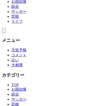
お国自慢
総合
サッカー
芸能
ライフ
メニュー
天気予報
コメント
占い
大相撲
カテゴリー
TOP
お国自慢
総合
サッカー
芸能