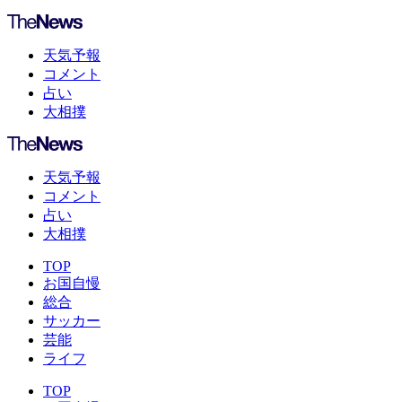
天気予報
コメント
占い
大相撲
天気予報
コメント
占い
大相撲
TOP
お国自慢
総合
サッカー
芸能
ライフ
TOP