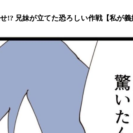
? 兄妹が立てた恐ろしい作戦【私が義妹と縁