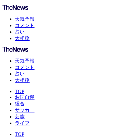
天気予報
コメント
占い
大相撲
天気予報
コメント
占い
大相撲
TOP
お国自慢
総合
サッカー
芸能
ライフ
TOP