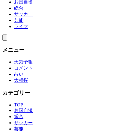
お国自慢
総合
サッカー
芸能
ライフ
メニュー
天気予報
コメント
占い
大相撲
カテゴリー
TOP
お国自慢
総合
サッカー
芸能