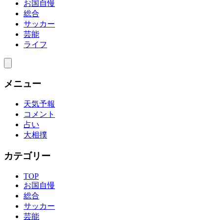
お国自慢
総合
サッカー
芸能
ライフ
メニュー
天気予報
コメント
占い
大相撲
カテゴリー
TOP
お国自慢
総合
サッカー
芸能