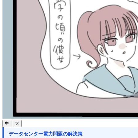
中
大
データセンター電力問題の解決策