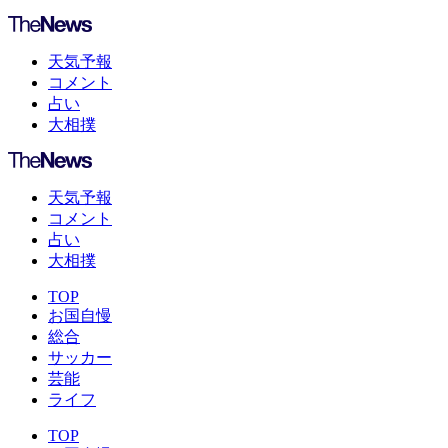
天気予報
コメント
占い
大相撲
天気予報
コメント
占い
大相撲
TOP
お国自慢
総合
サッカー
芸能
ライフ
TOP