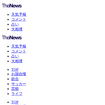
天気予報
コメント
占い
大相撲
天気予報
コメント
占い
大相撲
TOP
お国自慢
総合
サッカー
芸能
ライフ
TOP