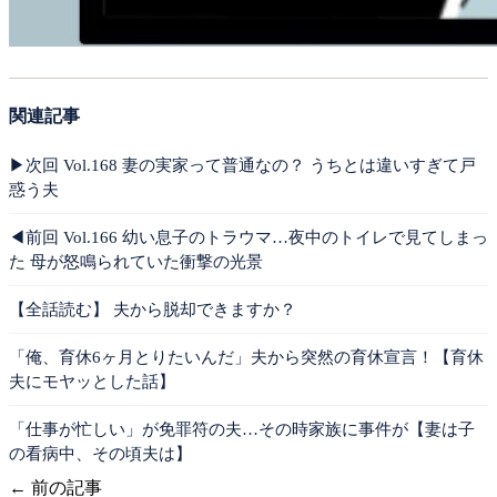
関連記事
▶︎次回 Vol.168 妻の実家って普通なの？ うちとは違いすぎて戸
惑う夫
◀︎前回 Vol.166 幼い息子のトラウマ…夜中のトイレで見てしまっ
た 母が怒鳴られていた衝撃の光景
【全話読む】 夫から脱却できますか？
「俺、育休6ヶ月とりたいんだ」夫から突然の育休宣言！【育休
夫にモヤッとした話】
「仕事が忙しい」が免罪符の夫…その時家族に事件が【妻は子
の看病中、その頃夫は】
← 前の記事