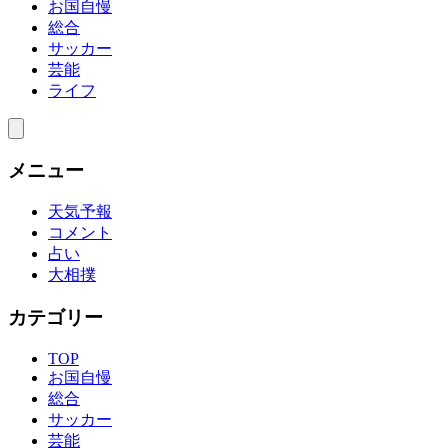
お国自慢
総合
サッカー
芸能
ライフ
メニュー
天気予報
コメント
占い
大相撲
カテゴリー
TOP
お国自慢
総合
サッカー
芸能