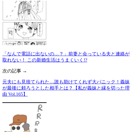
「なんで電話に出ないの…？」前妻と会っている夫と連絡が
取れない！ この新婚生活はうまくいく!?
次の記事 →
元夫にも見捨てられた…誰も助けてくれず大パニック！義妹
が最後に頼ろうとした相手とは？【私が義妹と縁を切った理
由 Vol.165】