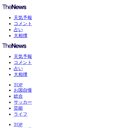
天気予報
コメント
占い
大相撲
天気予報
コメント
占い
大相撲
TOP
お国自慢
総合
サッカー
芸能
ライフ
TOP