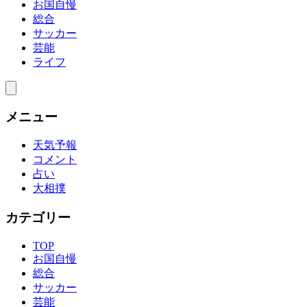
お国自慢
総合
サッカー
芸能
ライフ
メニュー
天気予報
コメント
占い
大相撲
カテゴリー
TOP
お国自慢
総合
サッカー
芸能