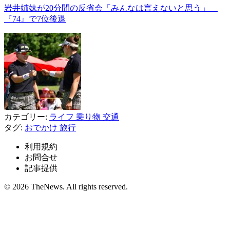
岩井姉妹が20分間の反省会「みんなは言えないと思う」
『74』で7位後退
カテゴリー:
ライフ
乗り物
交通
タグ:
おでかけ
旅行
利用規約
お問合せ
記事提供
© 2026 TheNews. All rights reserved.