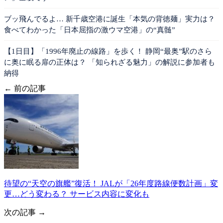
ブッ飛んでるよ… 新千歳空港に誕生「本気の背徳麺」実力は？
食べてわかった「日本屈指の激ウマ空港」の“真髄”
【1日目】「1996年廃止の線路」を歩く！ 静岡“最奥”駅のさら
に奥に眠る扉の正体は？ 「知られざる魅力」の解説に参加者も
納得
← 前の記事
待望の“天空の旗艦”復活！ JALが「26年度路線便数計画」変
更…どう変わる？ サービス内容に変化も
次の記事 →