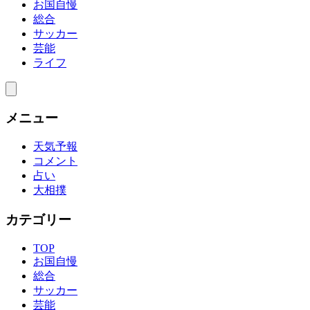
お国自慢
総合
サッカー
芸能
ライフ
メニュー
天気予報
コメント
占い
大相撲
カテゴリー
TOP
お国自慢
総合
サッカー
芸能