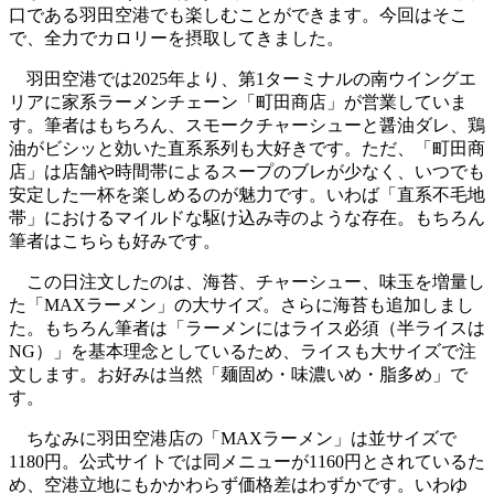
口である羽田空港でも楽しむことができます。今回はそこ
で、全力でカロリーを摂取してきました。
羽田空港では2025年より、第1ターミナルの南ウイングエ
リアに家系ラーメンチェーン「町田商店」が営業していま
す。筆者はもちろん、スモークチャーシューと醤油ダレ、鶏
油がビシッと効いた直系系列も大好きです。ただ、「町田商
店」は店舗や時間帯によるスープのブレが少なく、いつでも
安定した一杯を楽しめるのが魅力です。いわば「直系不毛地
帯」におけるマイルドな駆け込み寺のような存在。もちろん
筆者はこちらも好みです。
この日注文したのは、海苔、チャーシュー、味玉を増量し
た「MAXラーメン」の大サイズ。さらに海苔も追加しまし
た。もちろん筆者は「ラーメンにはライス必須（半ライスは
NG）」を基本理念としているため、ライスも大サイズで注
文します。お好みは当然「麺固め・味濃いめ・脂多め」で
す。
ちなみに羽田空港店の「MAXラーメン」は並サイズで
1180円。公式サイトでは同メニューが1160円とされているた
め、空港立地にもかかわらず価格差はわずかです。いわゆ