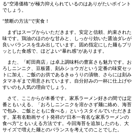
る“空港価格”が極力抑えられているのはありがたいポイント
でしょう。
”禁断の方法”で実食！
まずはスープからいただきます。安定と信頼、約束された
味です。鶏油のほのかな甘みと、しっかり効いた醤油ダレが
良いバランスを生み出しています。固め指定にした麺もプリ
ッとした食感で、ほどよい“暴れ感”があります。
また、「町田商店」は卓上調味料の豊富さも魅力です。お
ろしニンニク、豆板醤、刻みショウガという定番の味変セッ
トに加え、ご飯のお供であるきゅうりの漬物、さらには刻み
タマネギまで用意されています。自分好みの一杯に仕上げや
すいのも人気の理由でしょう。
さて、ここからが本番です。家系ラーメン好きの間では定
番ともいえる、「おろしニンニクを溶かさず麺に絡め、海苔
で包み、ご飯とともに食べる」というスタイルでいただきま
す。某有名動画サイト発祥の“日本一有名な家系ラーメンの
食べ方”ともいえる方法です。今回海苔を追加したのも、大
サイズで増えた麺とのバランスを考えてのことでした。