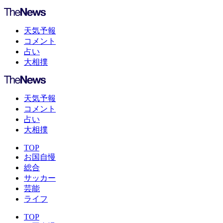
天気予報
コメント
占い
大相撲
天気予報
コメント
占い
大相撲
TOP
お国自慢
総合
サッカー
芸能
ライフ
TOP