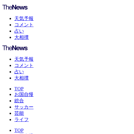
天気予報
コメント
占い
大相撲
天気予報
コメント
占い
大相撲
TOP
お国自慢
総合
サッカー
芸能
ライフ
TOP