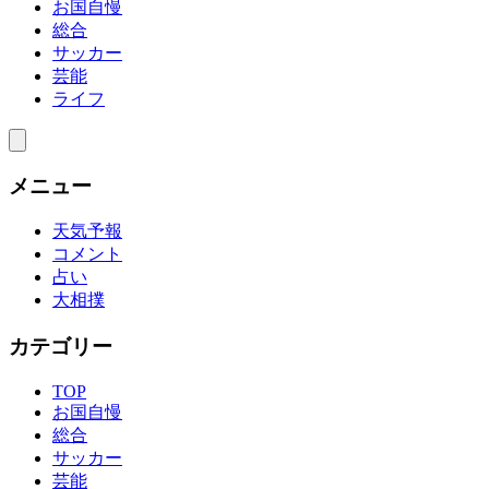
お国自慢
総合
サッカー
芸能
ライフ
メニュー
天気予報
コメント
占い
大相撲
カテゴリー
TOP
お国自慢
総合
サッカー
芸能