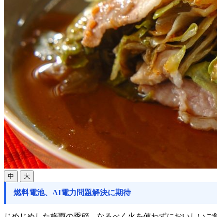
中
大
燃料電池、AI電力問題解決に期待
じめじめした梅雨の季節、なるべく火を使わずにおいしいご