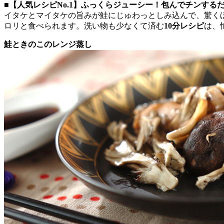
■【人気レシピNo.1】ふっくらジューシー！包んでチンする
イタケとマイタケの旨みが鮭にじゅわっとしみ込んで、驚く
ロリと食べられます。洗い物も少なくて済む
10分レシピ
は、
鮭ときのこのレンジ蒸し