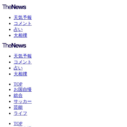
天気予報
コメント
占い
大相撲
天気予報
コメント
占い
大相撲
TOP
お国自慢
総合
サッカー
芸能
ライフ
TOP