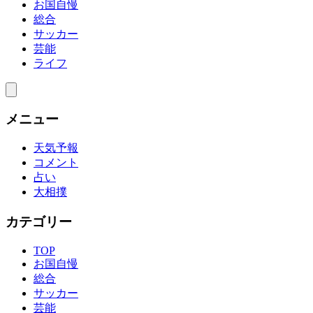
お国自慢
総合
サッカー
芸能
ライフ
メニュー
天気予報
コメント
占い
大相撲
カテゴリー
TOP
お国自慢
総合
サッカー
芸能