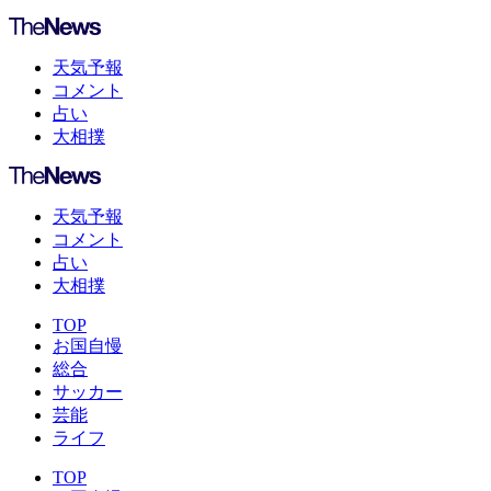
天気予報
コメント
占い
大相撲
天気予報
コメント
占い
大相撲
TOP
お国自慢
総合
サッカー
芸能
ライフ
TOP