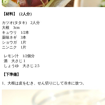
【材料】（2人分）
カツオ(タタキ) 2人分
大根 3cm
キュウリ 1/2本
薬味ネギ 3本
ショウガ 1片
ニンニク 1片
レモン汁 1/2個分
酒 大さじ 1
しょうゆ 大さじ 2.5
【下準備】
1、大根は皮をむき、せん切りにして冷水に放つ。