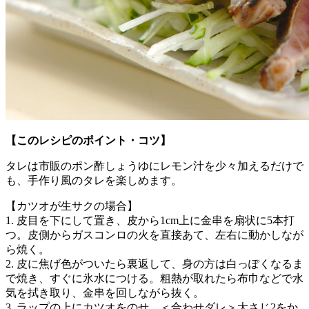
【このレシピのポイント・コツ】
タレは市販のポン酢しょうゆにレモン汁を少々加えるだけで
も、手作り風のタレを楽しめます。
【カツオが生サクの場合】
1. 皮目を下にして置き、皮から1cm上に金串を扇状に5本打
つ。皮側からガスコンロの火を直接あて、左右に動かしなが
ら焼く。
2. 皮に焦げ色がついたら裏返して、身の方は白っぽくなるま
で焼き、すぐに氷水につける。粗熱が取れたら布巾などで水
気を拭き取り、金串を回しながら抜く。
3. ラップの上にカツオをのせ、＜合わせダレ＞大さじ2をか