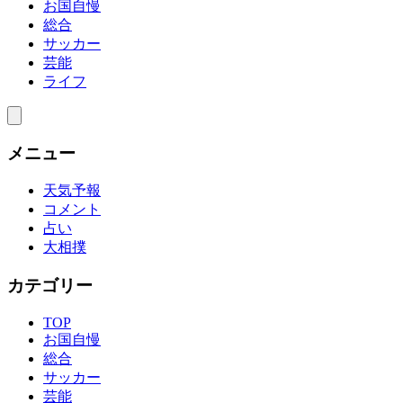
お国自慢
総合
サッカー
芸能
ライフ
メニュー
天気予報
コメント
占い
大相撲
カテゴリー
TOP
お国自慢
総合
サッカー
芸能