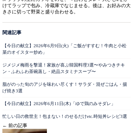
けてラップで包み、冷蔵庫でなじませる。後は、お好みの大
きさに切って野菜と盛り合わせる。
関連記事
【今日の献立】2026年6月9日(火)「ご飯がすすむ！牛肉と小松
菜のオイスター炒め」
ジメジメ梅雨を撃退！家族が喜ぶ韓国料理3選〜やみつきチキ
ン・ふわふわ茶碗蒸し・絶品スタミナスープ〜
脂がのった旬のアジを味わい尽くす！サラダ・混ぜごはん・揚
げ焼き3選
【今日の献立】2026年6月11日(木)「ゆで鶏のみそダレ」
忙しい日の救世主！包まない！のせるだけetc.時短丼レシピ3選
← 前の記事