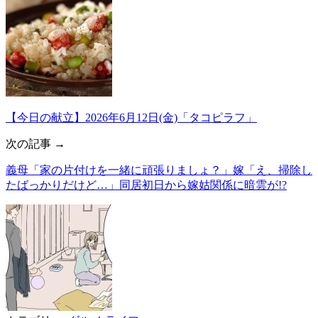
【今日の献立】2026年6月12日(金)「タコピラフ」
次の記事 →
義母「家の片付けを一緒に頑張りましょ？」嫁「え、掃除し
たばっかりだけど…」同居初日から嫁姑関係に暗雲が!?