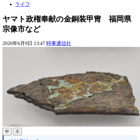
ライフ
ヤマト政権奉献の金銅装甲冑 福岡県
宗像市など
2026年6月9日 13:47
時事通信社
中
大