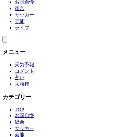
お国自慢
総合
サッカー
芸能
ライフ
メニュー
天気予報
コメント
占い
大相撲
カテゴリー
TOP
お国自慢
総合
サッカー
芸能