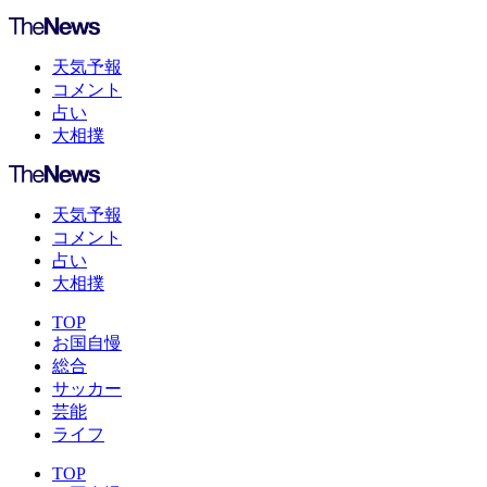
天気予報
コメント
占い
大相撲
天気予報
コメント
占い
大相撲
TOP
お国自慢
総合
サッカー
芸能
ライフ
TOP