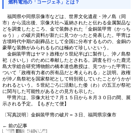
燃料電池の「コージェネ」とは？
福岡県や同県宗像市などは、世界文化遺産・沖ノ島（同
市）から流出後、宗像大社へ返納されたと伝わる金属製品な
どを調査したところ、金で装飾された「金銅装甲冑（かっち
ゅう）」の破片資料が新たに見つかったと発表した。甲冑は
古墳時代中期の副葬品として全国に分布するものの、金銅の
豪華な装飾がみられるものは極めて珍しいという。
金銅装甲冑はヤマト政権が５世紀半ばに製作し、沖ノ島祭
祀（さいし）のために奉献したとされる。調査を行った鹿児
島大学総合研究博物館の橋本達也教授は、見つかった甲冑に
ついて「政権有力者の所有品だと考えられる」と説明。政権
が沖ノ島祭祀を国家祭祀として特別視していたことがうかが
われるという。５世紀ごろに活動した倭（わ）の五王が祭祀
に関与した可能性があるとの見方も示した。
甲冑片は、宗像大社で７月１５日から８月３０日の間、展
示される予定。【もぎたて便】
〔写真説明〕金銅装甲冑の破片＝３日、福岡県宗像市
← 前の記事