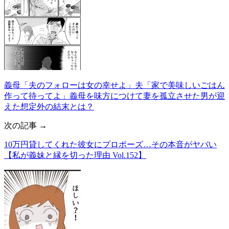
義母「夫のフォローは女の幸せよ」夫「家で美味しいごはん
作って待ってよ」義母を味方につけて妻を孤立させた男が迎
えた想定外の結末とは？
次の記事 →
10万円貸してくれた彼女にプロポーズ…その本音がヤバい
【私が義妹と縁を切った理由 Vol.152】