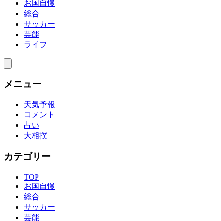
お国自慢
総合
サッカー
芸能
ライフ
メニュー
天気予報
コメント
占い
大相撲
カテゴリー
TOP
お国自慢
総合
サッカー
芸能