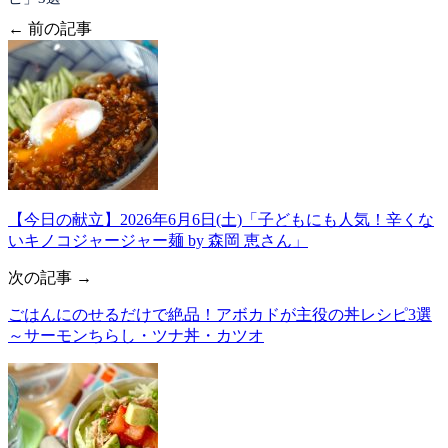
← 前の記事
【今日の献立】2026年6月6日(土)「子どもにも人気！辛くな
いキノコジャージャー麺 by 森岡 恵さん」
次の記事 →
ごはんにのせるだけで絶品！アボカドが主役の丼レシピ3選
～サーモンちらし・ツナ丼・カツオ