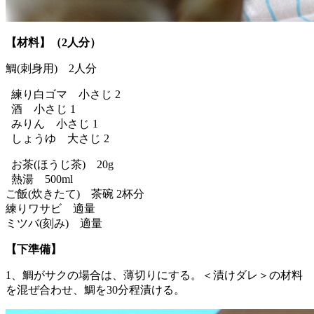
【材料】（2人分）
鯛(刺身用) 2人分
練り白ゴマ 小さじ 2
酒 小さじ 1
みりん 小さじ 1
しょうゆ 大さじ 2
お茶(ほうじ茶) 20g
熱湯 500ml
ご飯(炊きたて) 茶碗 2杯分
練りワサビ 適量
ミツバ(刻み) 適量
【下準備】
1、鯛がサクの場合は、薄切りにする。＜漬けダレ＞の材料
を混ぜ合わせ、鯛を30分程漬ける。