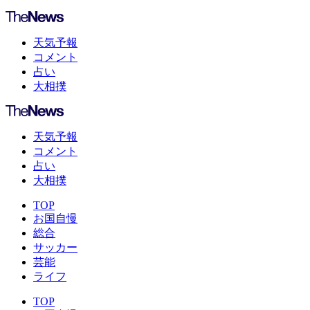
天気予報
コメント
占い
大相撲
天気予報
コメント
占い
大相撲
TOP
お国自慢
総合
サッカー
芸能
ライフ
TOP