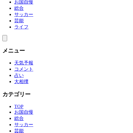
お国自慢
総合
サッカー
芸能
ライフ
メニュー
天気予報
コメント
占い
大相撲
カテゴリー
TOP
お国自慢
総合
サッカー
芸能