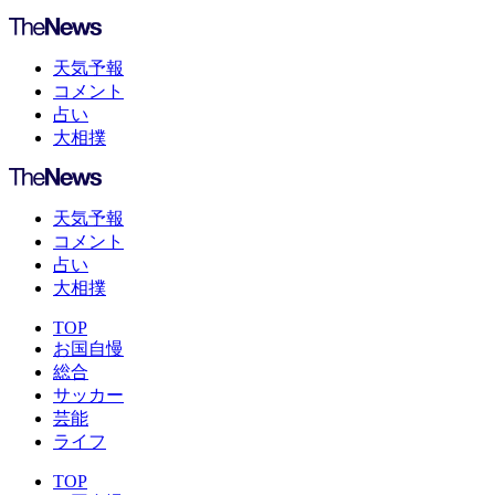
天気予報
コメント
占い
大相撲
天気予報
コメント
占い
大相撲
TOP
お国自慢
総合
サッカー
芸能
ライフ
TOP