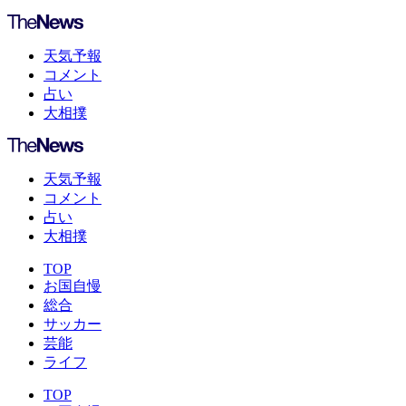
天気予報
コメント
占い
大相撲
天気予報
コメント
占い
大相撲
TOP
お国自慢
総合
サッカー
芸能
ライフ
TOP