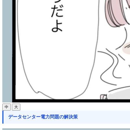
中
大
データセンター電力問題の解決策