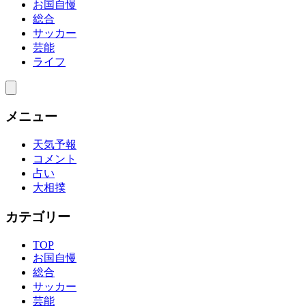
お国自慢
総合
サッカー
芸能
ライフ
メニュー
天気予報
コメント
占い
大相撲
カテゴリー
TOP
お国自慢
総合
サッカー
芸能