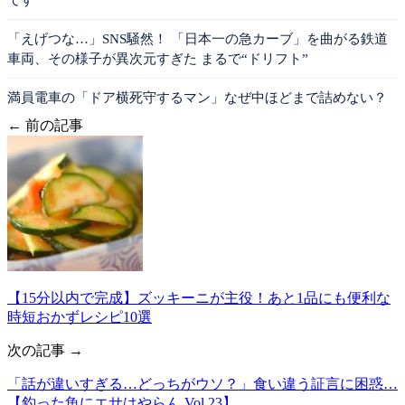
「えげつな…」SNS騒然！ 「日本一の急カーブ」を曲がる鉄道
車両、その様子が異次元すぎた まるで“ドリフト”
満員電車の「ドア横死守するマン」なぜ中ほどまで詰めない？
← 前の記事
【15分以内で完成】ズッキーニが主役！あと1品にも便利な
時短おかずレシピ10選
次の記事 →
「話が違いすぎる…どっちがウソ？」食い違う証言に困惑…
【釣った魚にエサはやらん Vol.23】