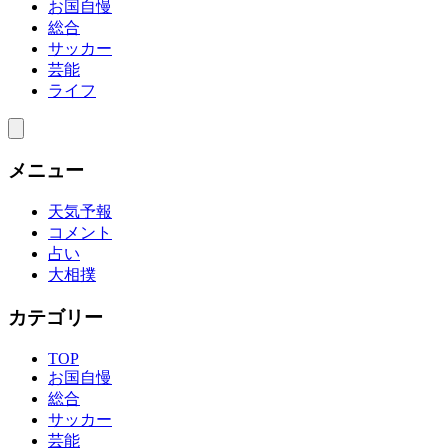
お国自慢
総合
サッカー
芸能
ライフ
メニュー
天気予報
コメント
占い
大相撲
カテゴリー
TOP
お国自慢
総合
サッカー
芸能