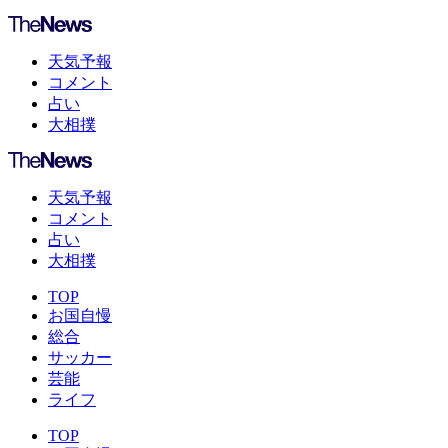
天気予報
コメント
占い
大相撲
天気予報
コメント
占い
大相撲
TOP
お国自慢
総合
サッカー
芸能
ライフ
TOP