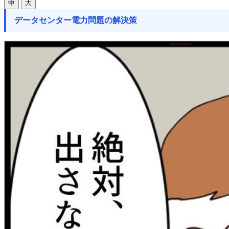
中
大
データセンター電力問題の解決策