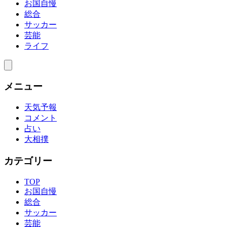
お国自慢
総合
サッカー
芸能
ライフ
メニュー
天気予報
コメント
占い
大相撲
カテゴリー
TOP
お国自慢
総合
サッカー
芸能