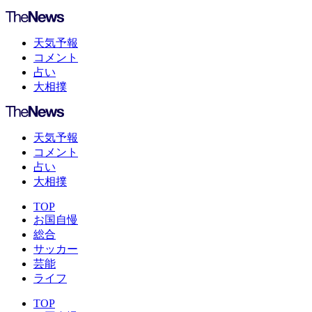
天気予報
コメント
占い
大相撲
天気予報
コメント
占い
大相撲
TOP
お国自慢
総合
サッカー
芸能
ライフ
TOP