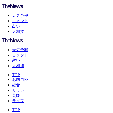
天気予報
コメント
占い
大相撲
天気予報
コメント
占い
大相撲
TOP
お国自慢
総合
サッカー
芸能
ライフ
TOP