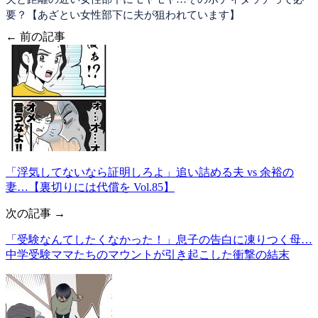
要？【あざとい女性部下に夫が狙われています】
← 前の記事
「浮気してないなら証明しろよ」追い詰める夫 vs 余裕の
妻…【裏切りには代償を Vol.85】
次の記事 →
「受験なんてしたくなかった！」息子の告白に凍りつく母…
中学受験ママたちのマウントが引き起こした衝撃の結末