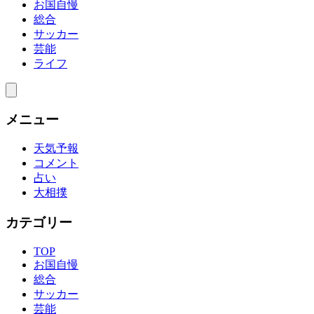
お国自慢
総合
サッカー
芸能
ライフ
メニュー
天気予報
コメント
占い
大相撲
カテゴリー
TOP
お国自慢
総合
サッカー
芸能