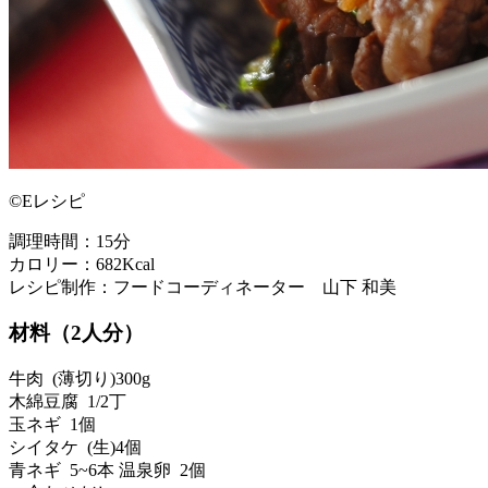
©Eレシピ
調理時間：15分
カロリー：682Kcal
レシピ制作：フードコーディネーター 山下 和美
材料（2人分）
牛肉 (薄切り)300g
木綿豆腐 1/2丁
玉ネギ 1個
シイタケ (生)4個
青ネギ 5~6本 温泉卵 2個