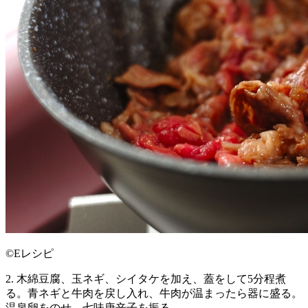
©Eレシピ
2. 木綿豆腐、玉ネギ、シイタケを加え、蓋をして5分程煮
る。青ネギと牛肉を戻し入れ、牛肉が温まったら器に盛る。
温泉卵をのせ、七味唐辛子を振る。