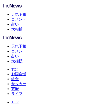
天気予報
コメント
占い
大相撲
天気予報
コメント
占い
大相撲
TOP
お国自慢
総合
サッカー
芸能
ライフ
TOP