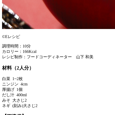
©Eレシピ
調理時間：10分
カロリー：166Kcal
レシピ制作：フードコーディネーター 山下 和美
材料（2人分）
白菜 1~2枚
ニンジン 4cm
厚揚げ 1個
だし汁 400ml
みそ 大さじ2
ネギ (刻み)大さじ2