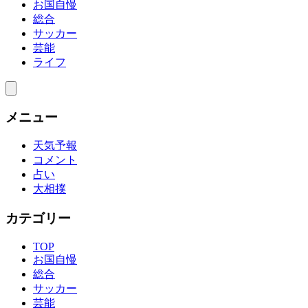
お国自慢
総合
サッカー
芸能
ライフ
メニュー
天気予報
コメント
占い
大相撲
カテゴリー
TOP
お国自慢
総合
サッカー
芸能