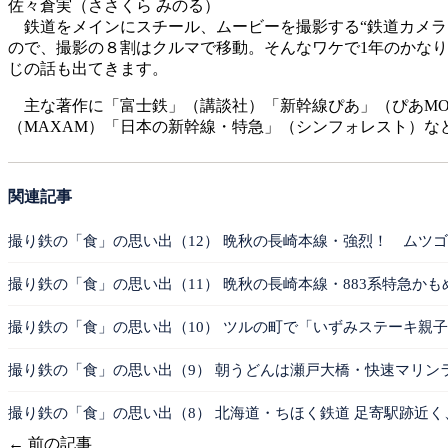
佐々倉実（ささくら みのる）
鉄道をメインにスチール、ムービーを撮影する“鉄道カメラ
ので、撮影の８割はクルマで移動。そんなワケで1年のかなり
じの話も出てきます。
主な著作に「富士鉄」（講談社）「新幹線ぴあ」（ぴあMO
（MAXAM）「日本の新幹線・特急」（シンフォレスト）など
関連記事
撮り鉄の「食」の思い出（12） 晩秋の長崎本線・強烈！ ムツゴロ
撮り鉄の「食」の思い出（11） 晩秋の長崎本線・883系特急かも
撮り鉄の「食」の思い出（10） ツルの町で「いずみステーキ親子
撮り鉄の「食」の思い出（9） 朝うどんは瀬戸大橋・快速マリンラ
撮り鉄の「食」の思い出（8） 北海道・ちほく鉄道 足寄駅跡近く
← 前の記事