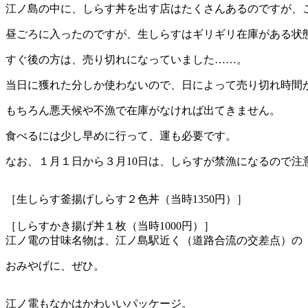
江ノ島の中に、しらす丼を出す店はたくさんあるのですが、
昼ごろに入ったのですが、生しらすはギリギリ在庫がある状
すぐ後の方は、売り切れになっていました……。
当日に獲れた分しか使わないので、日によって売り切れ時間
もちろん悪天候や不漁で在庫がなければ出てきません。
食べるには少し早めに行って、運も必要です。
なお、１月１日から３月10日は、しらすが禁漁になるので注
［生しらす釜揚げしらす２色丼（当時1350円）］
［しらすかき揚げ丼１枚（当時1000円）］
江ノ電の甘味名物は、江ノ島駅近く（道路合流の交差点）の
おみやげに、ぜひ。
江ノ電もなかはかわいいパッケージ。