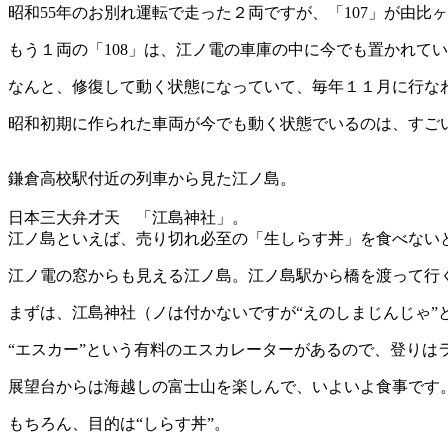
昭和55年のお別れ運転で走った２両ですが、「107」が由比
もう１両の「108」は、江ノ電の車庫の中に今でも置かれて
なんと、修復して動く状態になっていて、毎年１１月に行な
昭和初期に作られた車両が今でも動く状態でいるのは、すご
鎌倉高校駅付近の列車から見た江ノ島。
日本三大弁才天 「江島神社」。
江ノ島といえば、売り切れ必至の「生しらす丼」を食べない
江ノ電の窓からも見える江ノ島。江ノ島駅から橋を渡って行
まずは、江島神社（ノは付かないですが“えのしまじんじゃ”
“エスカー”という有料のエスカレーターがあるので、登りは
展望台からは海越しの富士山を楽しんで、いよいよ食事です
もちろん、目的は“しらす丼”。