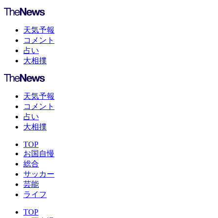
天気予報
コメント
占い
大相撲
天気予報
コメント
占い
大相撲
TOP
お国自慢
総合
サッカー
芸能
ライフ
TOP