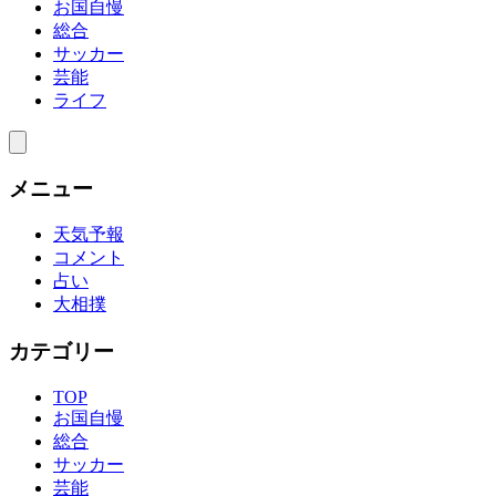
お国自慢
総合
サッカー
芸能
ライフ
メニュー
天気予報
コメント
占い
大相撲
カテゴリー
TOP
お国自慢
総合
サッカー
芸能