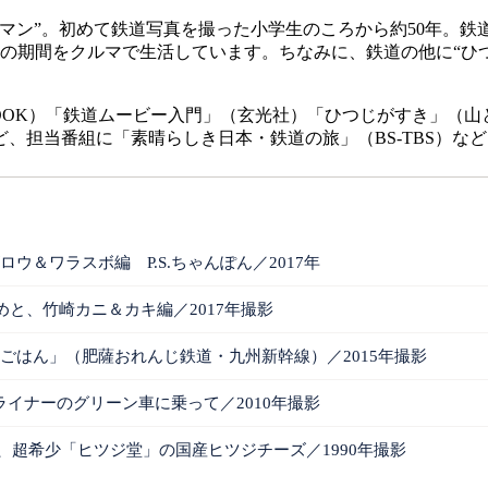
マン”。初めて鉄道写真を撮った小学生のころから約50年。鉄
の期間をクルマで生活しています。ちなみに、鉄道の他に“ひ
OK）「鉄道ムービー入門」（玄光社）「ひつじがすき」（山
、担当番組に「素晴らしき日本・鉄道の旅」（BS-TBS）など
ウ＆ワラスボ編 P.S.ちゃんぽん／2017年
めと、竹崎カニ＆カキ編／2017年撮影
ごはん」（肥薩おれんじ鉄道・九州新幹線）／2015年撮影
イナーのグリーン車に乗って／2010年撮影
、超希少「ヒツジ堂」の国産ヒツジチーズ／1990年撮影