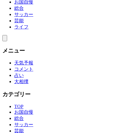
お国自慢
総合
サッカー
芸能
ライフ
メニュー
天気予報
コメント
占い
大相撲
カテゴリー
TOP
お国自慢
総合
サッカー
芸能