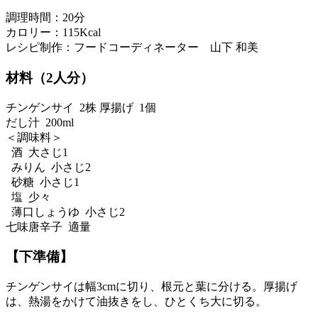
調理時間：20分
カロリー：115Kcal
レシピ制作：フードコーディネーター 山下 和美
材料（2人分）
チンゲンサイ 2株 厚揚げ 1個
だし汁 200ml
＜調味料＞
酒 大さじ1
みりん 小さじ2
砂糖 小さじ1
塩 少々
薄口しょうゆ 小さじ2
七味唐辛子 適量
【下準備】
チンゲンサイは幅3cmに切り、根元と葉に分ける。厚揚げ
は、熱湯をかけて油抜きをし、ひとくち大に切る。