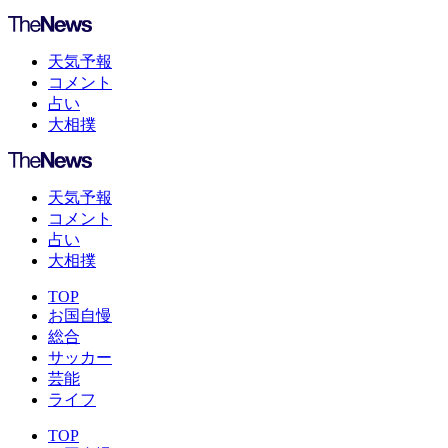
天気予報
コメント
占い
大相撲
天気予報
コメント
占い
大相撲
TOP
お国自慢
総合
サッカー
芸能
ライフ
TOP