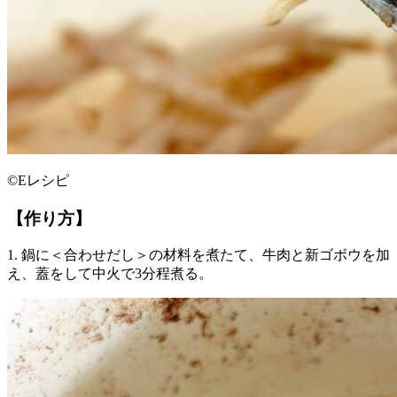
©Eレシピ
【作り方】
1. 鍋に＜合わせだし＞の材料を煮たて、牛肉と新ゴボウを加
え、蓋をして中火で3分程煮る。