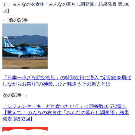
て！ みんなの衣食住「みんなの暮らし調査隊」結果発表 第530
回】
← 前の記事
「日本一小さな航空会社」の特別な日に潜入 “定期便を飛ば
しながらお祭り”の神業…ひと味違うその魅力とは
次の記事 →
「シフォンケーキ、どれ食べたい？」＜回答数16,572票＞
【教えて！ みんなの衣食住「みんなの暮らし調査隊」結果
発表 第532回】