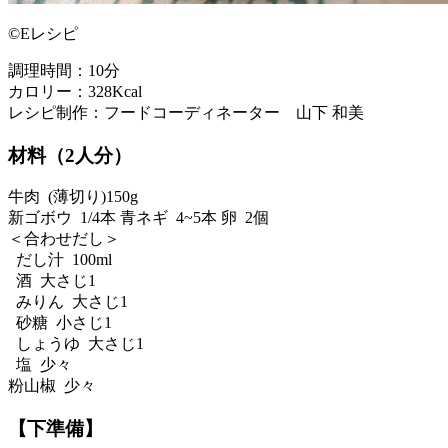
©Eレシピ
調理時間：10分
カロリー：328Kcal
レシピ制作：フードコーディネーター 山下 和美
材料（2人分）
牛肉 (薄切り)150g
新ゴボウ 1/4本 青ネギ 4~5本 卵 2個
＜合わせだし＞
だし汁 100ml
酒 大さじ1
みりん 大さじ1
砂糖 小さじ1
しょうゆ 大さじ1
塩 少々
粉山椒 少々
【下準備】