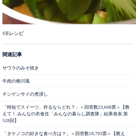
©Eレシピ
関連記事
サワラのみそ焼き
牛肉の柳川風
チンゲンサイの煮浸し
「時短でスイーツ、作るならどれ？」＜回答数23,608票＞【教
えて！ みんなの衣食住「みんなの暮らし調査隊」結果発表 第
528回】
「タケノコの好きな食べ方は？」＜回答数18,793票＞【教え