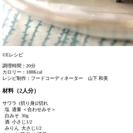
©Eレシピ
調理時間：20分
カロリー：188Kcal
レシピ制作：フードコーディネーター 山下 和美
材料（2人分）
サワラ (切り身)2切れ
塩 適量 ＜合わせみそ＞
白みそ 30g
酒 小さじ1/2
みりん 大さじ1/2