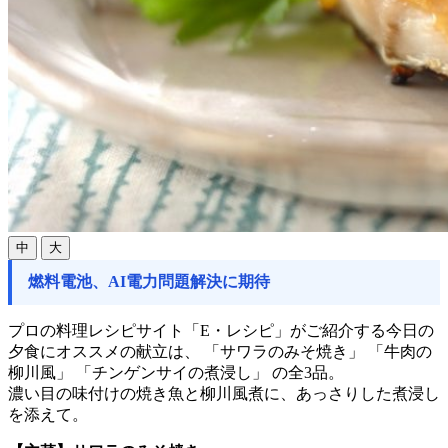
中
大
燃料電池、AI電力問題解決に期待
プロの料理レシピサイト「E・レシピ」がご紹介する今日の
夕食にオススメの献立は、 「サワラのみそ焼き」 「牛肉の
柳川風」 「チンゲンサイの煮浸し」 の全3品。
濃い目の味付けの焼き魚と柳川風煮に、あっさりした煮浸し
を添えて。