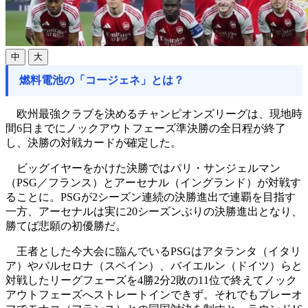
中
大
燃料電池の「コージェネ」とは？
欧州最強クラブを決めるチャンピオンズリーグは、現地時
間6日までにノックアウトフェーズ準決勝の全日程が終了
し、決勝の対戦カードが確定した。
ビッグイヤーをかけた決勝ではパリ・サンジェルマン
（PSG／フランス）とアーセナル（イングランド）が対戦す
ることに。PSGが2シーズン連続の決勝進出で連覇を目指す
一方、アーセナルは実に20シーズンぶりの決勝進出となり、
勝てば悲願の初優勝だ。
王者とした今大会に臨んでいるPSGはアタランタ（イタリ
ア）やバルセロナ（スペイン）、バイエルン（ドイツ）らと
対戦したリーグフェーズを4勝2分2敗の11位で終えてノック
アウトフェーズへストレートインできず。それでもプレーオ