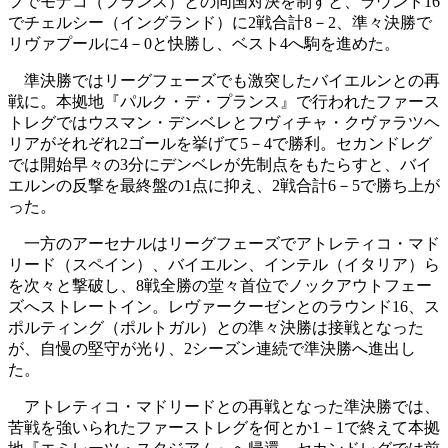
フでモナコ（フランス）との同国対決を制すと、ラウンド16
でチェルシー（イングランド）に2戦合計8－2、準々決勝で
リヴァプールに4－0と快勝し、ベスト4へ駒を進めた。
準決勝ではリーグフェーズでも激突したバイエルンとの再
戦に。本拠地『パルク・デ・プランス』で行われたファース
トレグではウスマン・デンベレとフヴィチャ・クヴァラツヘ
リアがそれぞれ2ゴールを挙げて5－4で勝利。セカンドレグ
では開始早々の3分にデンベレが先制点をもたらすと、バイ
エルンの反撃を最終盤の1点に抑え、2戦合計6－5で勝ち上が
った。
一方のアーセナルはリーグフェーズでアトレティコ・マド
リード（スペイン）、バイエルン、インテル（イタリア）ら
を次々と撃破し、8戦全勝の堂々首位でノックアウトフェー
ズへストレートイン。レヴァークーゼンとのラウンド16、ス
ポルティング（ポルトガル）との準々決勝は接戦となった
が、自慢の堅守が光り、2シーズン連続で準決勝へ進出し
た。
アトレティコ・マドリードとの再戦となった準決勝では、
苦戦を強いられたファーストレグを何とか1－1で終えて本拠