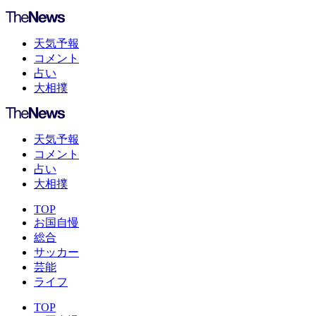
天気予報
コメント
占い
大相撲
天気予報
コメント
占い
大相撲
TOP
お国自慢
総合
サッカー
芸能
ライフ
TOP