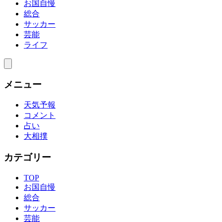
お国自慢
総合
サッカー
芸能
ライフ
メニュー
天気予報
コメント
占い
大相撲
カテゴリー
TOP
お国自慢
総合
サッカー
芸能