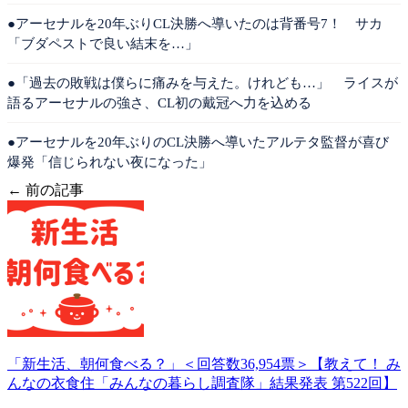
●アーセナルを20年ぶりCL決勝へ導いたのは背番号7！ サカ
「ブダペストで良い結末を…」
●「過去の敗戦は僕らに痛みを与えた。けれども…」 ライスが
語るアーセナルの強さ、CL初の戴冠へ力を込める
●アーセナルを20年ぶりのCL決勝へ導いたアルテタ監督が喜び
爆発「信じられない夜になった」
← 前の記事
「新生活、朝何食べる？」＜回答数36,954票＞【教えて！ み
んなの衣食住「みんなの暮らし調査隊」結果発表 第522回】