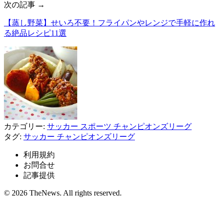
次の記事 →
【蒸し野菜】せいろ不要！フライパンやレンジで手軽に作れ
る絶品レシピ11選
カテゴリー:
サッカー
スポーツ
チャンピオンズリーグ
タグ:
サッカー
チャンピオンズリーグ
利用規約
お問合せ
記事提供
© 2026 TheNews. All rights reserved.