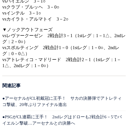
vsバイエルン 3－1○
vsクラブ・ブルッヘ 3－0○
vsインテル 3－1○
vsカイラト・アルマトイ 3－2○
▼ノックアウトフェーズ
vsレヴァークーゼン 2戦合計3－1（1stレグ：1－1△、2ndレ
グ：2－0○）
vsスポルティング 2戦合計1－0（1stレグ：1－0○、2ndレ
グ：0－0△）
vsアトレティコ・マドリード 2戦合計2－1（1stレグ：1－
1△、2ndレグ：1－0○）
関連記事
●アーセナルがCL初戴冠に王手！ サカの決勝弾でアトレティ
コ撃破、20年ぶりファイナル進出
●PSGがCL連覇に王手！ 2ndレグはドローも2戦合計6－5でバ
イエルン撃破…アーセナルとの決勝へ