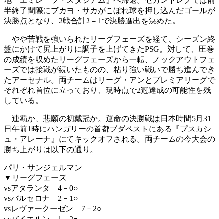
地『エミレーツ・スタジアム』へ帰還。セカンドレグでは前
半終了間際にブカヨ・サカがこぼれ球を押し込んだゴールが
決勝点となり、2戦合計2－1で決勝進出を決めた。
やや苦戦を強いられたリーグフェーズを経て、シーズン終
盤にかけて尻上がりに調子を上げてきたPSG。対して、圧巻
の成績を収めたリーグフェーズから一転、ノックアウトフェ
ーズでは接戦が続いたものの、粘り強い戦いで勝ち進んでき
たアーセナル。両チームはリーグ・アンとプレミアリーグで
それぞれ首位に立っており、現時点で2冠達成の可能性を残
している。
連覇か、悲願の初戴冠か。運命の決勝戦は日本時間5月31
日午前1時にハンガリーの首都ブダペストにある『プスカシ
ュ・アレーナ』にてキックオフされる。両チームの今大会の
勝ち上がりは以下の通り。
パリ・サンジェルマン
▼リーグフェーズ
vsアタランタ 4－0○
vsバルセロナ 2－1○
vsレヴァークーゼン 7－2○
vsバイエルン 1－2●