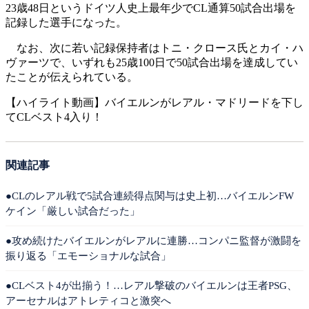
23歳48日というドイツ人史上最年少でCL通算50試合出場を
記録した選手になった。
なお、次に若い記録保持者はトニ・クロース氏とカイ・ハ
ヴァーツで、いずれも25歳100日で50試合出場を達成してい
たことが伝えられている。
【ハイライト動画】バイエルンがレアル・マドリードを下し
てCLベスト4入り！
関連記事
●CLのレアル戦で5試合連続得点関与は史上初…バイエルンFW
ケイン「厳しい試合だった」
●攻め続けたバイエルンがレアルに連勝…コンパニ監督が激闘を
振り返る「エモーショナルな試合」
●CLベスト4が出揃う！…レアル撃破のバイエルンは王者PSG、
アーセナルはアトレティコと激突へ