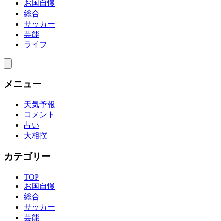
お国自慢
総合
サッカー
芸能
ライフ
メニュー
天気予報
コメント
占い
大相撲
カテゴリー
TOP
お国自慢
総合
サッカー
芸能