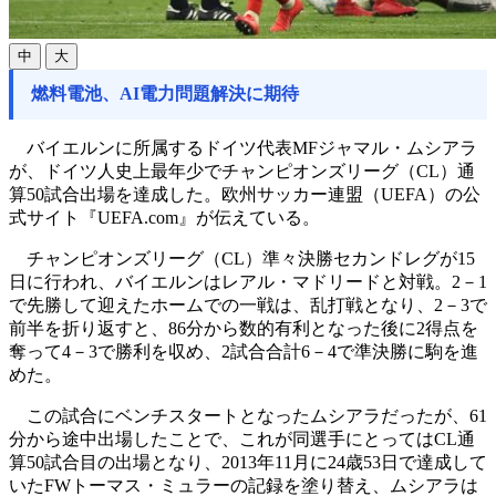
中
大
燃料電池、AI電力問題解決に期待
バイエルンに所属するドイツ代表MFジャマル・ムシアラ
が、ドイツ人史上最年少でチャンピオンズリーグ（CL）通
算50試合出場を達成した。欧州サッカー連盟（UEFA）の公
式サイト『UEFA.com』が伝えている。
チャンピオンズリーグ（CL）準々決勝セカンドレグが15
日に行われ、バイエルンはレアル・マドリードと対戦。2－1
で先勝して迎えたホームでの一戦は、乱打戦となり、2－3で
前半を折り返すと、86分から数的有利となった後に2得点を
奪って4－3で勝利を収め、2試合合計6－4で準決勝に駒を進
めた。
この試合にベンチスタートとなったムシアラだったが、61
分から途中出場したことで、これが同選手にとってはCL通
算50試合目の出場となり、2013年11月に24歳53日で達成して
いたFWトーマス・ミュラーの記録を塗り替え、ムシアラは