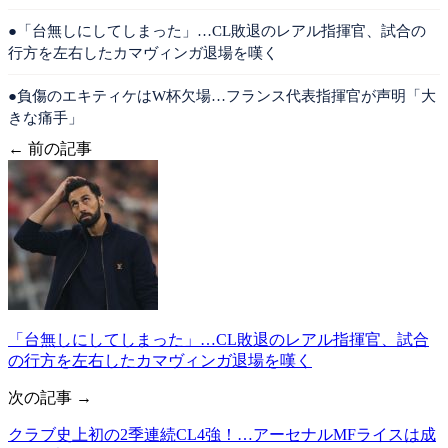
●「台無しにしてしまった」…CL敗退のレアル指揮官、試合の
行方を左右したカマヴィンガ退場を嘆く
●負傷のエキティケはW杯欠場…フランス代表指揮官が声明「大
きな痛手」
← 前の記事
「台無しにしてしまった」…CL敗退のレアル指揮官、試合
の行方を左右したカマヴィンガ退場を嘆く
次の記事 →
クラブ史上初の2季連続CL4強！…アーセナルMFライスは成