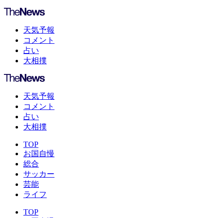
天気予報
コメント
占い
大相撲
天気予報
コメント
占い
大相撲
TOP
お国自慢
総合
サッカー
芸能
ライフ
TOP