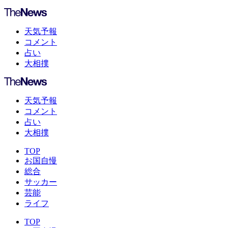
天気予報
コメント
占い
大相撲
天気予報
コメント
占い
大相撲
TOP
お国自慢
総合
サッカー
芸能
ライフ
TOP