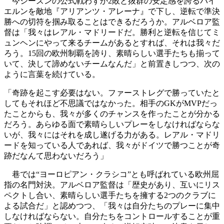
今シーズンの公式戦わずか2敗と抜群の安定感を誇るバイ
エルンを敵地『アリアンツ・アレーナ』で下し、逆転で準決
勝への切符を掴み取ることはできるだろうか。アルベロア監
督は「我々はレアル・マドリードだ。勝利と逆転を信じてミ
ュンヘンにやって来るチームがあるとすれば、それは我々だ
ろう。15回の欧州制覇を誇り、素晴らしい選手たちも揃って
いて、決して諦めないチームなんだ」と前置きしつつ、次の
ように言葉を続けている。
「奇跡を起こす必要はない。ファーストレグで勝っていたと
してもそれほど不思議ではなかった。相手のGKがMVPだっ
たことからも、我々が多くのチャンスを作ったことが分かる
だろう。あらゆる面で素晴らしいプレーをしなければならな
いが、我々にはそれを成し遂げる力がある。レアル・マドリ
ードを知っている人であれば、我々がドイツで勝つことが奇
跡だなんて思わないだろう」
巷では“ヨーロピアン・クラシコ”とも呼ばれている欧州屈
指の名門対決。アルベロア監督は「歴史があり、互いにリス
ペクトし合い、素晴らしい選手たちを擁する2つのクラブに
よる試合だ」と認めつつ、「我々は自分たちのプレーに集中
しなければならない。自分たちをコントロールすることが重