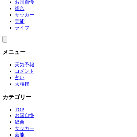
お国自慢
総合
サッカー
芸能
ライフ
メニュー
天気予報
コメント
占い
大相撲
カテゴリー
TOP
お国自慢
総合
サッカー
芸能