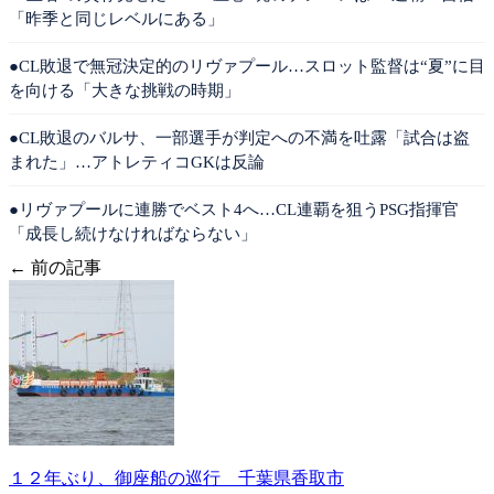
「昨季と同じレベルにある」
●CL敗退で無冠決定的のリヴァプール…スロット監督は“夏”に目
を向ける「大きな挑戦の時期」
●CL敗退のバルサ、一部選手が判定への不満を吐露「試合は盗
まれた」…アトレティコGKは反論
●リヴァプールに連勝でベスト4へ…CL連覇を狙うPSG指揮官
「成長し続けなければならない」
← 前の記事
１２年ぶり、御座船の巡行 千葉県香取市