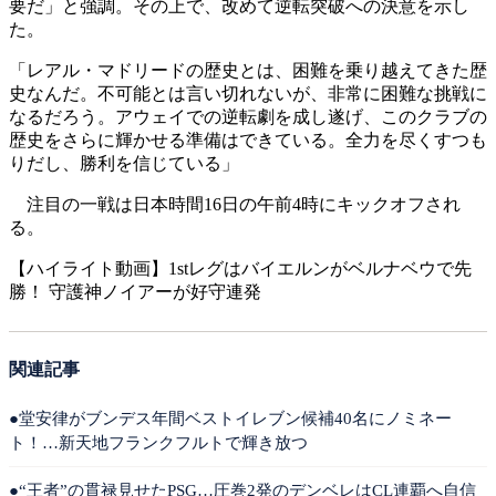
要だ」と強調。その上で、改めて逆転突破への決意を示し
た。
「レアル・マドリードの歴史とは、困難を乗り越えてきた歴
史なんだ。不可能とは言い切れないが、非常に困難な挑戦に
なるだろう。アウェイでの逆転劇を成し遂げ、このクラブの
歴史をさらに輝かせる準備はできている。全力を尽くすつも
りだし、勝利を信じている」
注目の一戦は日本時間16日の午前4時にキックオフされ
る。
【ハイライト動画】1stレグはバイエルンがベルナベウで先
勝！ 守護神ノイアーが好守連発
関連記事
●堂安律がブンデス年間ベストイレブン候補40名にノミネー
ト！…新天地フランクフルトで輝き放つ
●“王者”の貫禄見せたPSG…圧巻2発のデンベレはCL連覇へ自信