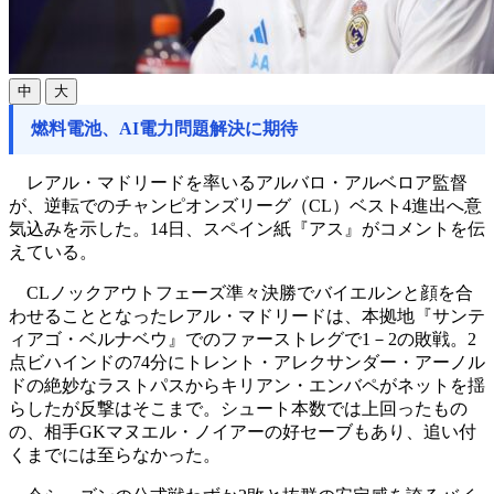
中
大
燃料電池、AI電力問題解決に期待
レアル・マドリードを率いるアルバロ・アルベロア監督
が、逆転でのチャンピオンズリーグ（CL）ベスト4進出へ意
気込みを示した。14日、スペイン紙『アス』がコメントを伝
えている。
CLノックアウトフェーズ準々決勝でバイエルンと顔を合
わせることとなったレアル・マドリードは、本拠地『サンテ
ィアゴ・ベルナベウ』でのファーストレグで1－2の敗戦。2
点ビハインドの74分にトレント・アレクサンダー・アーノル
ドの絶妙なラストパスからキリアン・エンバペがネットを揺
らしたが反撃はそこまで。シュート本数では上回ったもの
の、相手GKマヌエル・ノイアーの好セーブもあり、追い付
くまでには至らなかった。