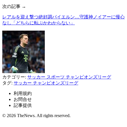
次の記事 →
レアルを迎え撃つ絶好調バイエルン…守護神ノイアーに慢心
なし「どちらに転ぶかわからない」
カテゴリー:
サッカー
スポーツ
チャンピオンズリーグ
タグ:
サッカー
チャンピオンズリーグ
利用規約
お問合せ
記事提供
© 2026 TheNews. All rights reserved.