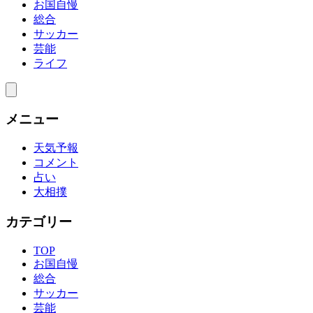
お国自慢
総合
サッカー
芸能
ライフ
メニュー
天気予報
コメント
占い
大相撲
カテゴリー
TOP
お国自慢
総合
サッカー
芸能