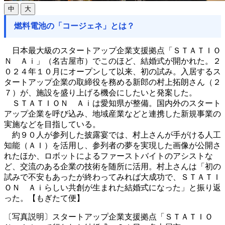
中
大
燃料電池の「コージェネ」とは？
日本最大級のスタートアップ企業支援拠点「ＳＴＡＴＩＯ
Ｎ Ａｉ」（名古屋市）でこのほど、結婚式が開かれた。２
０２４年１０月にオープンして以来、初の試み。入居するス
タートアップ企業の取締役を務める新郎の村上拓朗さん（２
７）が、施設を盛り上げる機会にしたいと発案した。
ＳＴＡＴＩＯＮ Ａｉは愛知県が整備。国内外のスタート
アップ企業を呼び込み、地域産業などと連携した新規事業の
実施などを目指している。
約９０人が参列した披露宴では、村上さんが手がける人工
知能（ＡＩ）を活用し、参列者の夢を実現した画像が公開さ
れたほか、ロボットによるファーストバイトのアシストな
ど、交流のある企業の技術を随所に活用。村上さんは「初の
試みで不安もあったが終わってみれば大成功で、ＳＴＡＴＩ
ＯＮ Ａｉらしい共創が生まれた結婚式になった」と振り返
った。【もぎたて便】
〔写真説明〕スタートアップ企業支援拠点「ＳＴＡＴＩＯ