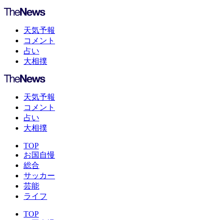
天気予報
コメント
占い
大相撲
天気予報
コメント
占い
大相撲
TOP
お国自慢
総合
サッカー
芸能
ライフ
TOP